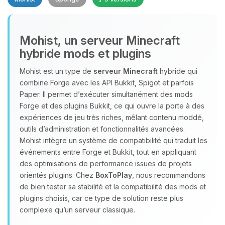
Mohist, un serveur Minecraft
hybride mods et plugins
Youpi, enfin quelqu’un pour me
Mohist est un type de
serveur Minecraft
hybride qui
parler ! Moi c’est Choupy, ton petit
combine Forge avec les API Bukkit, Spigot et parfois
assistant BoxToPlay. Dis-moi ce dont
Paper. Il permet d’exécuter simultanément des mods
tu as besoin et je vais remuer mes
Forge et des plugins Bukkit, ce qui ouvre la porte à des
petits circuits pour t’aider.
expériences de jeu très riches, mêlant contenu moddé,
outils d’administration et fonctionnalités avancées.
10/08/2026 à 20:05
Mohist intègre un système de compatibilité qui traduit les
événements entre Forge et Bukkit, tout en appliquant
des optimisations de performance issues de projets
orientés plugins. Chez
BoxToPlay
, nous recommandons
de bien tester sa stabilité et la compatibilité des mods et
plugins choisis, car ce type de solution reste plus
complexe qu’un serveur classique.