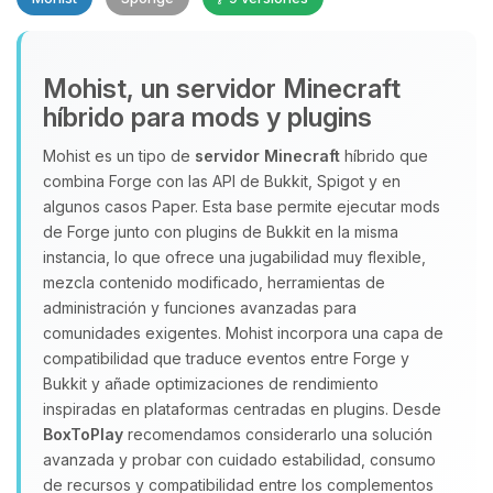
Mohist, un servidor Minecraft
híbrido para mods y plugins
Mohist es un tipo de
servidor Minecraft
híbrido que
Yupi, por fin alguien con quien
combina Forge con las API de Bukkit, Spigot y en
hablar! Soy Choupy, tu pequeno
algunos casos Paper. Esta base permite ejecutar mods
asistente de BoxToPlay. Cuentame
de Forge junto con plugins de Bukkit en la misma
que necesitas y moveré mis
instancia, lo que ofrece una jugabilidad muy flexible,
pequenos circuitos para ayudarte.
mezcla contenido modificado, herramientas de
10/08/2026 20:36
administración y funciones avanzadas para
comunidades exigentes. Mohist incorpora una capa de
compatibilidad que traduce eventos entre Forge y
Bukkit y añade optimizaciones de rendimiento
inspiradas en plataformas centradas en plugins. Desde
BoxToPlay
recomendamos considerarlo una solución
avanzada y probar con cuidado estabilidad, consumo
de recursos y compatibilidad entre los complementos