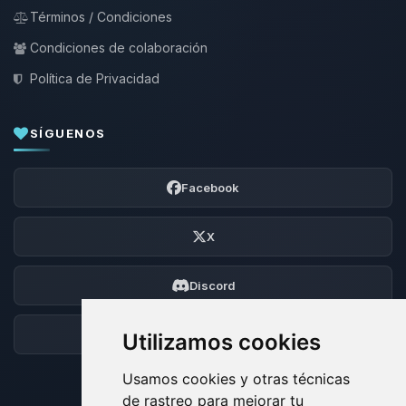
Términos / Condiciones
Condiciones de colaboración
Política de Privacidad
SÍGUENOS
Facebook
X
Discord
Foro
Utilizamos cookies
Usamos cookies y otras técnicas
de rastreo para mejorar tu