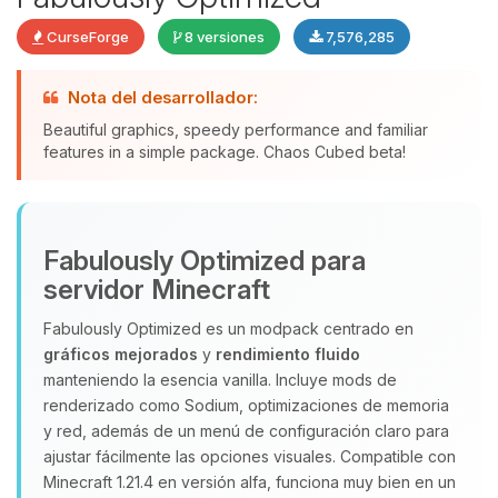
CurseForge
8 versiones
7,576,285
Nota del desarrollador:
Beautiful graphics, speedy performance and familiar
features in a simple package. Chaos Cubed beta!
Yupi, por fin alguien con quien
hablar! Soy Choupy, tu pequeno
asistente de BoxToPlay. Cuentame
que necesitas y moveré mis
Fabulously Optimized para
pequenos circuitos para ayudarte.
servidor Minecraft
07/08/2026 17:37
Fabulously Optimized es un modpack centrado en
gráficos mejorados
y
rendimiento fluido
manteniendo la esencia vanilla. Incluye mods de
renderizado como Sodium, optimizaciones de memoria
y red, además de un menú de configuración claro para
ajustar fácilmente las opciones visuales. Compatible con
Minecraft 1.21.4 en versión alfa, funciona muy bien en un