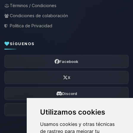
Términos / Condiciones
Condiciones de colaboración
Política de Privacidad
SÍGUENOS
Facebook
X
Discord
Foro
Utilizamos cookies
Usamos cookies y otras técnicas
de rastreo para mejorar tu