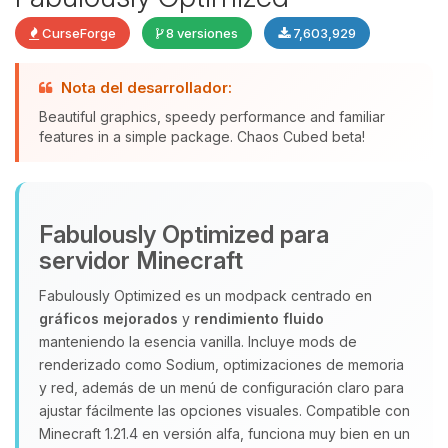
CurseForge
8 versiones
7,603,929
Nota del desarrollador:
Beautiful graphics, speedy performance and familiar
features in a simple package. Chaos Cubed beta!
Yupi, por fin alguien con quien
hablar! Soy Choupy, tu pequeno
asistente de BoxToPlay. Cuentame
que necesitas y moveré mis
Fabulously Optimized para
pequenos circuitos para ayudarte.
servidor Minecraft
10/08/2026 14:03
Fabulously Optimized es un modpack centrado en
gráficos mejorados
y
rendimiento fluido
manteniendo la esencia vanilla. Incluye mods de
renderizado como Sodium, optimizaciones de memoria
y red, además de un menú de configuración claro para
ajustar fácilmente las opciones visuales. Compatible con
Minecraft 1.21.4 en versión alfa, funciona muy bien en un