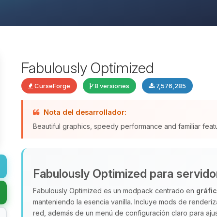
Fabulously Optimized
CurseForge
8 versiones
7,576,285
Nota del desarrollador:
Beautiful graphics, speedy performance and familiar fea
Fabulously Optimized para servido
Fabulously Optimized es un modpack centrado en
gráfi
manteniendo la esencia vanilla. Incluye mods de render
red, además de un menú de configuración claro para ajus