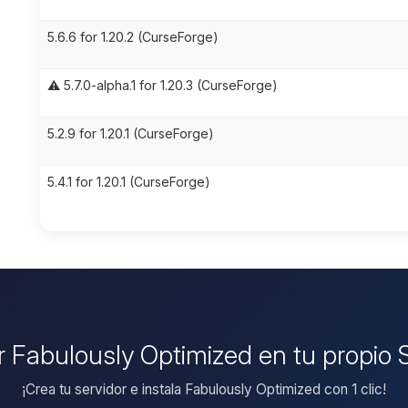
5.6.6 for 1.20.2 (CurseForge)
⚠️ 5.7.0-alpha.1 for 1.20.3 (CurseForge)
5.2.9 for 1.20.1 (CurseForge)
5.4.1 for 1.20.1 (CurseForge)
ar Fabulously Optimized en tu propio 
¡Crea tu servidor e instala Fabulously Optimized con 1 clic!