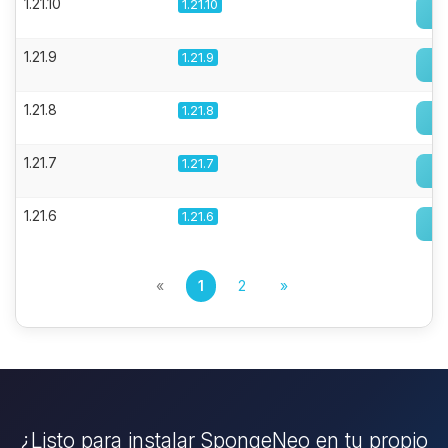
1.21.10
1.21.10
1.21.9
1.21.9
1.21.8
1.21.8
1.21.7
1.21.7
1.21.6
1.21.6
«
1
2
»
¿Listo para instalar SpongeNeo en tu propio