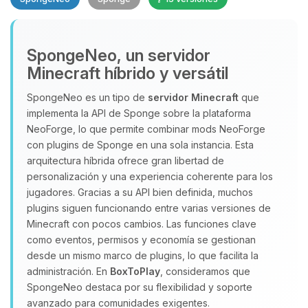
SpongeNeo, un servidor
Minecraft híbrido y versátil
SpongeNeo es un tipo de
servidor Minecraft
que
implementa la API de Sponge sobre la plataforma
Yupi, por fin alguien con quien
NeoForge, lo que permite combinar mods NeoForge
hablar! Soy Choupy, tu pequeno
con plugins de Sponge en una sola instancia. Esta
asistente de BoxToPlay. Cuentame
arquitectura híbrida ofrece gran libertad de
que necesitas y moveré mis
personalización y una experiencia coherente para los
pequenos circuitos para ayudarte.
jugadores. Gracias a su API bien definida, muchos
09/08/2026 10:13
plugins siguen funcionando entre varias versiones de
Minecraft con pocos cambios. Las funciones clave
como eventos, permisos y economía se gestionan
desde un mismo marco de plugins, lo que facilita la
administración. En
BoxToPlay
, consideramos que
SpongeNeo destaca por su flexibilidad y soporte
avanzado para comunidades exigentes.