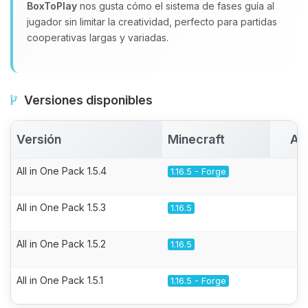
BoxToPlay
nos gusta cómo el sistema de fases guía al
jugador sin limitar la creatividad, perfecto para partidas
cooperativas largas y variadas.
Versiones disponibles
Versión
Minecraft
Ac
All in One Pack 1.5.4
1.16.5 - Forge
All in One Pack 1.5.3
1.16.5
All in One Pack 1.5.2
1.16.5
All in One Pack 1.5.1
1.16.5 - Forge