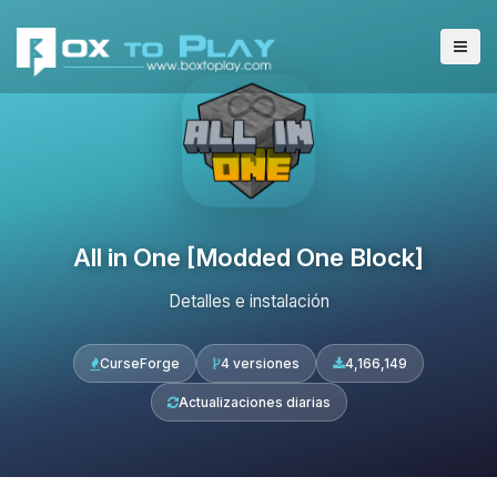
All in One [Modded One Block]
Detalles e instalación
CurseForge
4 versiones
4,166,149
Actualizaciones diarias