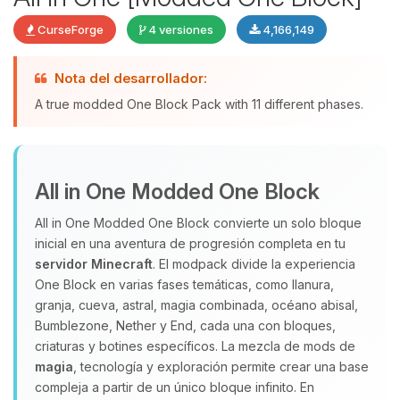
CurseForge
4 versiones
4,166,149
Nota del desarrollador:
Yupi, por fin alguien con quien
A true modded One Block Pack with 11 different phases.
hablar! Soy Choupy, tu pequeno
asistente de BoxToPlay. Cuentame
que necesitas y moveré mis
pequenos circuitos para ayudarte.
All in One Modded One Block
07/08/2026 14:37
All in One Modded One Block convierte un solo bloque
inicial en una aventura de progresión completa en tu
servidor Minecraft
. El modpack divide la experiencia
One Block en varias fases temáticas, como llanura,
granja, cueva, astral, magia combinada, océano abisal,
Bumblezone, Nether y End, cada una con bloques,
criaturas y botines específicos. La mezcla de mods de
magia
, tecnología y exploración permite crear una base
compleja a partir de un único bloque infinito. En