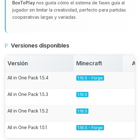
BoxToPlay
nos gusta cómo el sistema de fases guía al
jugador sin limitar la creatividad, perfecto para partidas
cooperativas largas y variadas.
Versiones disponibles
Versión
Minecraft
Ac
All in One Pack 1.5.4
1.16.5 - Forge
All in One Pack 1.5.3
1.16.5
All in One Pack 1.5.2
1.16.5
All in One Pack 1.5.1
1.16.5 - Forge