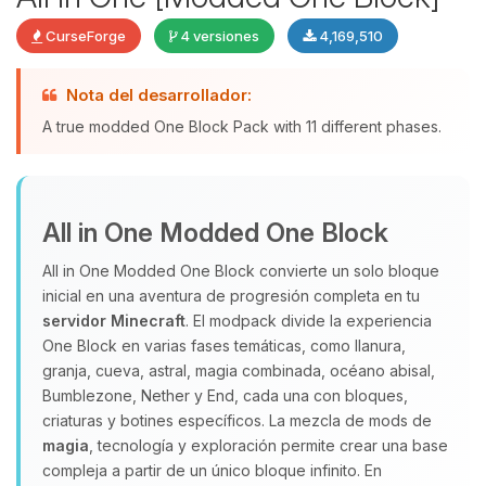
CurseForge
4 versiones
4,169,510
Nota del desarrollador:
Yupi, por fin alguien con quien
A true modded One Block Pack with 11 different phases.
hablar! Soy Choupy, tu pequeno
asistente de BoxToPlay. Cuentame
que necesitas y moveré mis
pequenos circuitos para ayudarte.
All in One Modded One Block
09/08/2026 05:16
All in One Modded One Block convierte un solo bloque
inicial en una aventura de progresión completa en tu
servidor Minecraft
. El modpack divide la experiencia
One Block en varias fases temáticas, como llanura,
granja, cueva, astral, magia combinada, océano abisal,
Bumblezone, Nether y End, cada una con bloques,
criaturas y botines específicos. La mezcla de mods de
magia
, tecnología y exploración permite crear una base
compleja a partir de un único bloque infinito. En