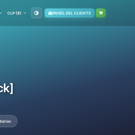
CLP ($)
PANEL DEL CLIENTE
ck]
iarias