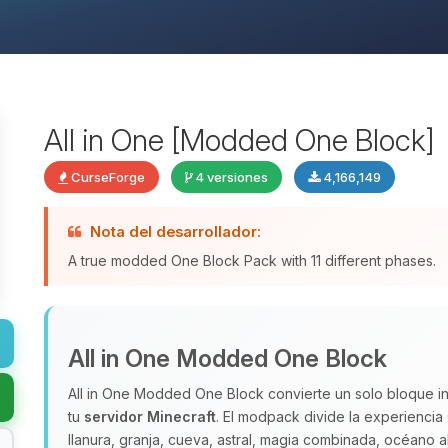
All in One [Modded One Block]
CurseForge
4 versiones
4,166,149
Nota del desarrollador:
A true modded One Block Pack with 11 different phases.
All in One Modded One Block
All in One Modded One Block convierte un solo bloque in
tu
servidor Minecraft
. El modpack divide la experiencia
llanura, granja, cueva, astral, magia combinada, océano 