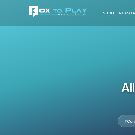
INICIO
NUESTR
Al
Cur