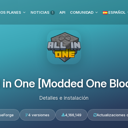
OS PLANES
NOTICIAS
API
COMUNIDAD
ESPAÑOL
1
l in One [Modded One Blo
Detalles e instalación
seForge
4 versiones
4,166,149
Actualizaciones d