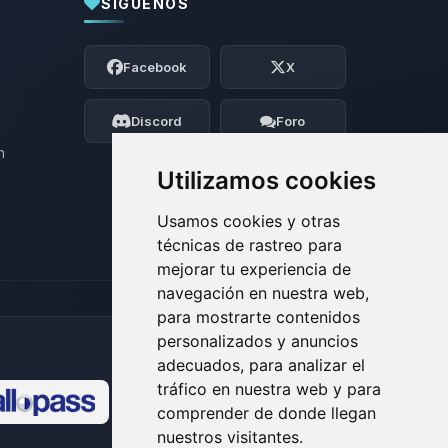
SÍGUENOS
Yupi, por fin alguien con quien hablar!
Soy Choupy, tu pequeno asistente de
Facebook
X
BoxToPlay. Cuentame que necesitas y
moveré mis pequenos circuitos para
ayudarte.
Discord
Foro
08/08/2026 16:52
n
Utilizamos cookies
Usamos cookies y otras
técnicas de rastreo para
mejorar tu experiencia de
navegación en nuestra web,
para mostrarte contenidos
personalizados y anuncios
adecuados, para analizar el
tráfico en nuestra web y para
comprender de donde llegan
🍪
nuestros visitantes.