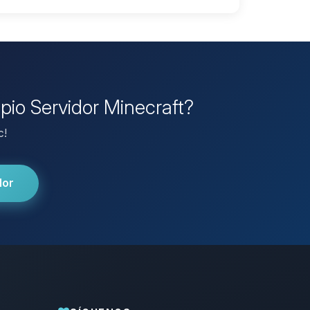
opio Servidor Minecraft?
c!
dor