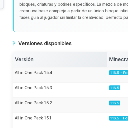
bloques, criaturas y botines específicos. La mezcla de 
crear una base compleja a partir de un único bloque infin
fases guía al jugador sin limitar la creatividad, perfecto 
Versiones disponibles
Versión
Minecra
All in One Pack 1.5.4
1.16.5 - F
All in One Pack 1.5.3
1.16.5
All in One Pack 1.5.2
1.16.5
All in One Pack 1.5.1
1.16.5 - F