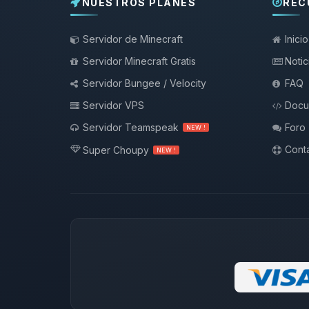
NUESTROS PLANES
REC
Servidor de Minecraft
Inicio
Servidor Minecraft Gratis
Notic
Servidor Bungee / Velocity
FAQ
Servidor VPS
Docu
Servidor Teamspeak
Foro
NEW !
Conta
Super Choupy
NEW !