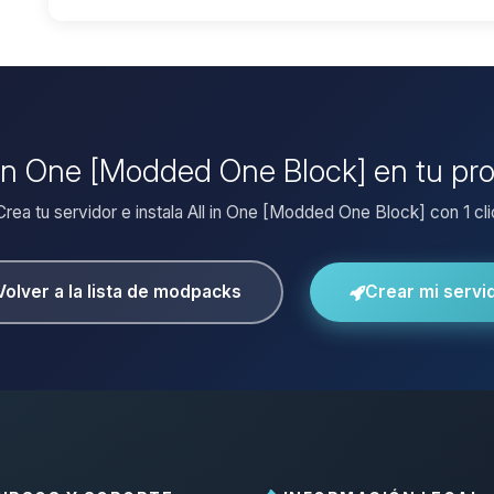
l in One [Modded One Block] en tu pr
Crea tu servidor e instala All in One [Modded One Block] con 1 cli
Volver a la lista de modpacks
Crear mi servi