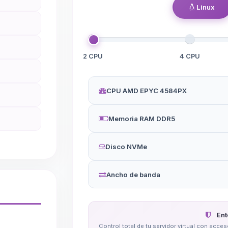
Linux
2 CPU
4 CPU
CPU AMD EPYC 4584PX
Memoria RAM DDR5
Disco NVMe
Ancho de banda
Ent
Control total de tu servidor virtual con acc