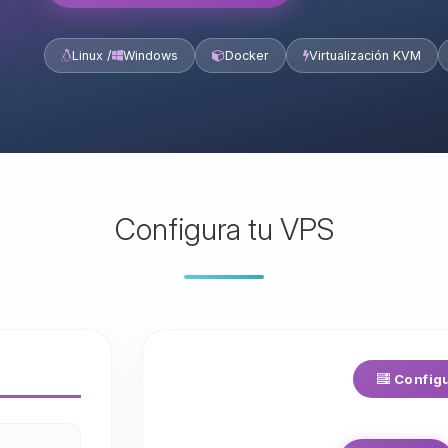
Linux /
Windows
Docker
Virtualización KVM
Configura tu VPS
Configu