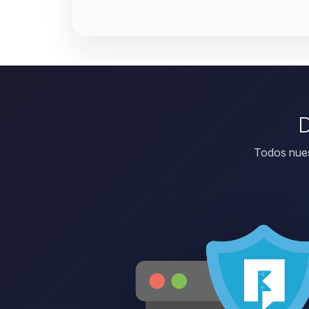
D
Todos nues