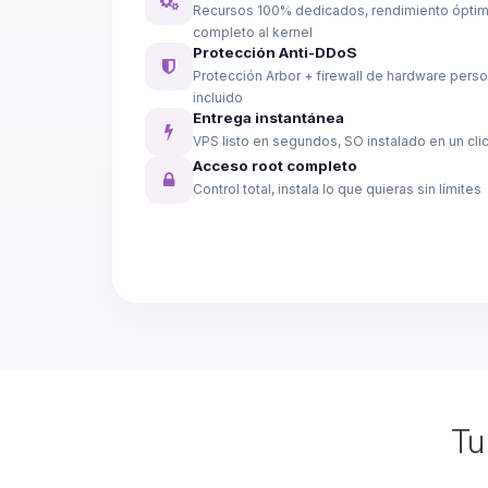
Recursos 100% dedicados, rendimiento ópti
completo al kernel
Protección Anti-DDoS
Protección Arbor + firewall de hardware perso
incluido
Entrega instantánea
VPS listo en segundos, SO instalado en un cli
Acceso root completo
Control total, instala lo que quieras sin límites
T