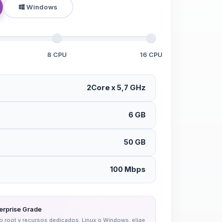
Windows
8 CPU
16 CPU
2Core x 5,7 GHz
6 GB
50 GB
100 Mbps
erprise Grade
eso root y recursos dedicados. Linux o Windows, elige