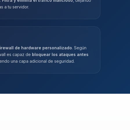
.
Filtra y elimina el tráfico malicioso
, dejando
as a tu servidor.
irewall de hardware personalizado
. Según
ewall es capaz de
bloquear los ataques antes
iendo una capa adicional de seguridad.