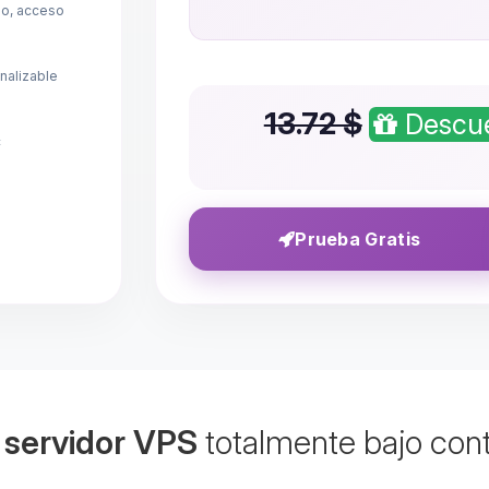
mo, acceso
nalizable
13.72 $
Descue
c
Prueba Gratis
u
servidor VPS
totalmente bajo cont