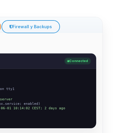
Firewall y Backups
Connected
on tty1
server
nx.service; enabled)
-06-01 10:14:02 CEST; 2 days ago