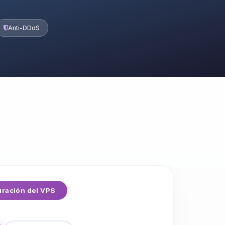
Anti-DDoS
ración del VPS