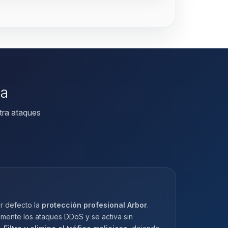
da
tra ataques
r defecto la
protección profesional Arbor
.
amente los ataques DDoS y se activa sin