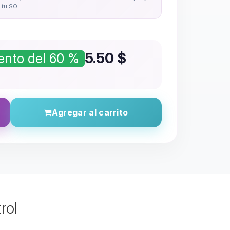
tu SO.
5.50
$
nto del 60 %
Agregar al carrito
rol