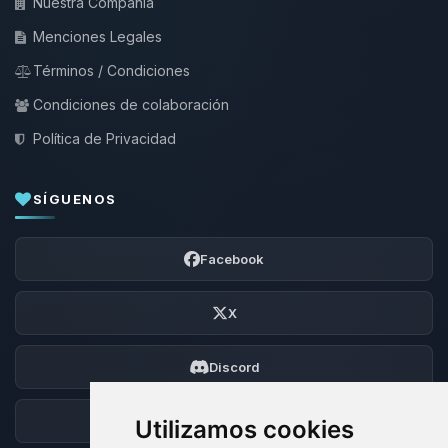
Nuestra Compañía
Menciones Legales
Términos / Condiciones
Condiciones de colaboración
Política de Privacidad
SÍGUENOS
Facebook
X
Discord
Foro
Utilizamos cookies