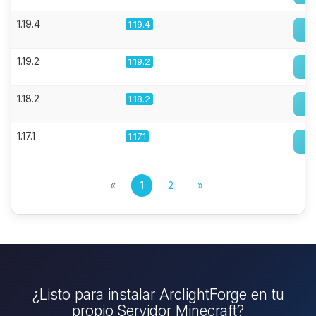
1.19.4
1.19.4
1.19.2
1.19.2
1.18.2
1.18.2
1.17.1
1.17.1
«
1
2
»
¿Listo para instalar ArclightForge en tu
propio Servidor Minecraft?