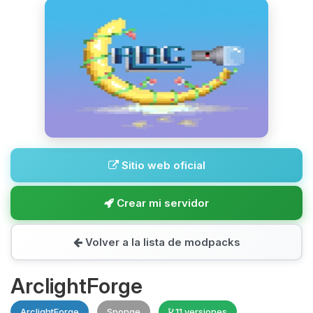
Sitio web oficial
Crear mi servidor
Volver a la lista de modpacks
ArclightForge
ArclightForge
Sponge
11 versiones