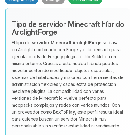
Tipo de servidor Minecraft híbrido
ArclightForge
El tipo de
servidor Minecraft
ArclightForge
se basa
en Arclight combinado con Forge y está pensado para
Yupi, por fin alguien con quien
ejecutar mods de Forge y plugins estilo Bukkit en un
hablar! Soy Choupy, tu pequeno
mismo entorno. Gracias a este núcleo híbrido puedes
asistente de BoxToPlay. Cuentame
mezclar contenido modificado, objetos especiales,
que necesitas y moveré mis
sistemas de habilidades y misiones con herramientas de
pequenos circuitos para ayudarte.
administración flexibles y capas extra de protección
07/08/2026 06:36
mediante plugins. La compatibilidad con varias
versiones de Minecraft lo vuelve perfecto para
modpacks complejos y redes con varios mundos. Con
un proveedor como
BoxToPlay
, este perfil resulta ideal
para quienes buscan un servidor Minecraft muy
personalizable sin sacrificar estabilidad ni rendimiento.