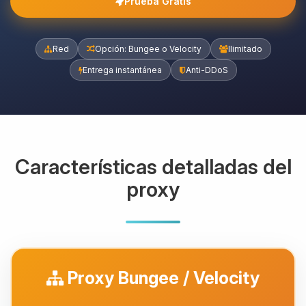
Prueba Gratis
Red
Opción: Bungee o Velocity
Ilimitado
Entrega instantánea
Anti-DDoS
Características detalladas del
proxy
Proxy Bungee / Velocity