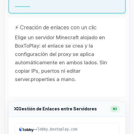
hablar! Soy Choupy, tu pequeno
asistente de BoxToPlay. Cuentame
que necesitas y moveré mis
pequenos circuitos para ayudarte.
⚡ Creación de enlaces con un clic
08/08/2026 06:44
Elige un servidor Minecraft alojado en
BoxToPlay: el enlace se crea y la
configuración del proxy se aplica
automáticamente en ambos lados. Sin
copiar IPs, puertos ni editar
server.properties a mano.
Gestión de Enlaces entre Servidores
3
lobby
lobby.boxtoplay.com