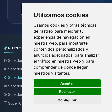
Utilizamos cookies
Usamos cookies y otras técnicas
de rastreo para mejorar tu
experiencia de navegación en
nuestra web, para mostrarte
NUESTROS PLANES
contenidos personalizados y
anuncios adecuados, para analizar
Servidor de Minecraft
el tráfico en nuestra web y para
comprender de donde llegan
Servidor Minecraft Gratis
nuestros visitantes.
Servidor Bungee / Velocity
🍪
Aceptar
Servidor VPS
Rechazar
Servidor Teamspeak
NEW !
Configurar
Super Choupy
NEW !