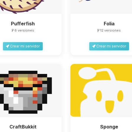
Pufferfish
Folia
6 versiones
12 versiones
Crear mi servidor
Crear mi servidor
CraftBukkit
Sponge