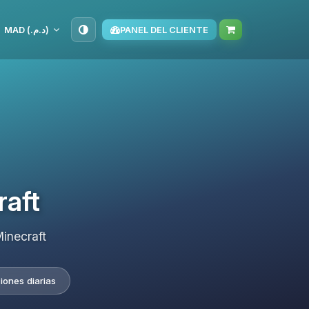
MAD (د.م.‏)
PANEL DEL CLIENTE
raft
inecraft
iones diarias