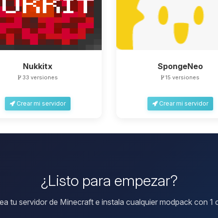
Nukkitx
SpongeNeo
33 versiones
15 versiones
Crear mi servidor
Crear mi servidor
¿Listo para empezar?
ea tu servidor de Minecraft e instala cualquier modpack con 1 c