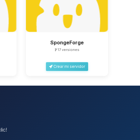
SpongeForge
17 versiones
Crear mi servidor
lic!