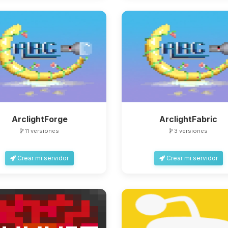
ArclightForge
ArclightFabric
11 versiones
3 versiones
Crear mi servidor
Crear mi servidor