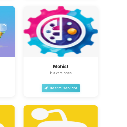
Mohist
9 versiones
Crear mi servidor