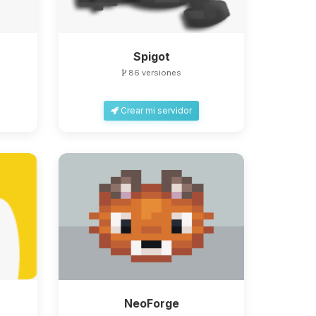
Spigot
86 versiones
Crear mi servidor
NeoForge