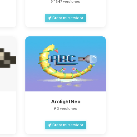
1647 versiones
Crear mi servidor
ArclightNeo
3 versiones
Crear mi servidor