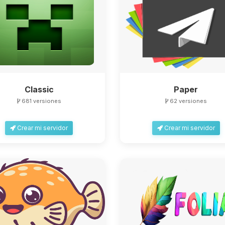
Classic
Paper
681 versiones
62 versiones
Crear mi servidor
Crear mi servidor