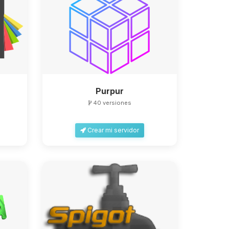
Purpur
40 versiones
Crear mi servidor