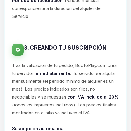
hablar! Soy Choupy, tu pequeno
Período de facturación
: Período mensual
asistente de BoxToPlay. Cuentame
correspondiente a la duración del alquiler del
que necesitas y moveré mis
Servicio.
pequenos circuitos para ayudarte.
09/08/2026 15:26
3. CREANDO TU SUSCRIPCIÓN
Tras la validación de tu pedido, BoxToPlay.com crea
tu servidor
inmediatamente
. Tu servidor se alquila
mensualmente (el período mínimo de alquiler es un
mes). Los precios indicados son fijos, no
negociables y se muestran
con IVA incluido al 20%
(todos los impuestos incluidos). Los precios finales
mostrados en el sitio ya incluyen el IVA.
Suscripción automática: