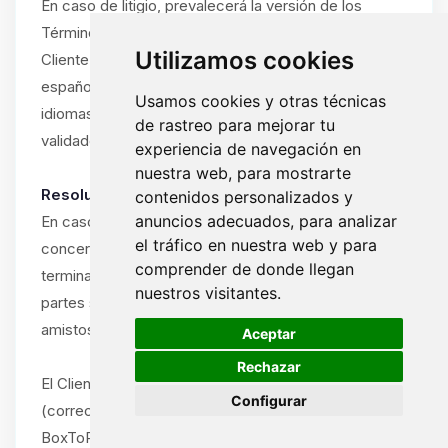
En caso de litigio, prevalecerá la versión de los
Términos y Condiciones en el idioma utilizado por el
Utilizamos cookies
Cliente durante la suscripción (francés, inglés o
español). Si el Cliente ha utilizado el sitio en varios
Usamos cookies y otras técnicas
idiomas, prevalecerá el idioma del último pedido
de rastreo para mejorar tu
validado.
experiencia de navegación en
nuestra web, para mostrarte
Resolución amistosa obligatoria:
contenidos personalizados y
anuncios adecuados, para analizar
En caso de disputa entre el Cliente y ByteLogic
el tráfico en nuestra web y para
concerniente a la interpretación, ejecución o
comprender de donde llegan
terminación de estos Términos y Condiciones, las
nuestros visitantes.
partes se comprometen a intentar resolver la disputa
🍪
amistosamente antes de cualquier acción legal.
Aceptar
Rechazar
El Cliente debe notificar la disputa por escrito
Configurar
(correo electrónico o carta certificada) al soporte de
BoxToPlay.com, describiendo la naturaleza del