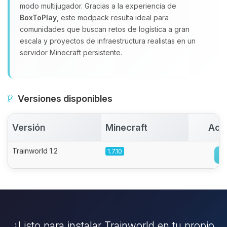
modo multijugador. Gracias a la experiencia de
BoxToPlay
, este modpack resulta ideal para
comunidades que buscan retos de logística a gran
escala y proyectos de infraestructura realistas en un
servidor Minecraft persistente.
Versiones disponibles
Versión
Minecraft
Act
Trainworld 1.2
1.7.10
¿Listo para instalar Trainworld en tu propio