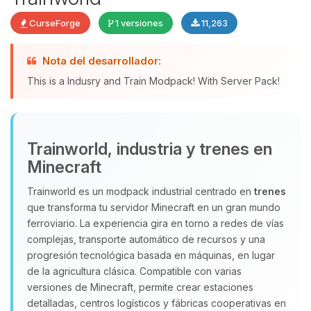
CurseForge
1 versiones
11,263
Yupi, por fin alguien con quien
Nota del desarrollador:
hablar! Soy Choupy, tu pequeno
This is a Indusry and Train Modpack! With Server Pack!
asistente de BoxToPlay. Cuentame
que necesitas y moveré mis
pequenos circuitos para ayudarte.
06/08/2026 18:27
Trainworld, industria y trenes en
Minecraft
Trainworld es un modpack industrial centrado en
trenes
que transforma tu servidor Minecraft en un gran mundo
ferroviario. La experiencia gira en torno a redes de vías
complejas, transporte automático de recursos y una
progresión tecnológica basada en máquinas, en lugar
de la agricultura clásica. Compatible con varias
versiones de Minecraft, permite crear estaciones
detalladas, centros logísticos y fábricas cooperativas en