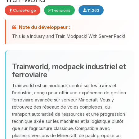
CurseForge
1 versions
11,263
Youpi, enfin quelqu’un pour me
Note du développeur :
parler ! Moi c’est Choupy, ton petit
assistant BoxToPlay. Dis-moi ce dont
This is a Indusry and Train Modpack! With Server Pack!
tu as besoin et je vais remuer mes
petits circuits pour t’aider.
07/08/2026 à 17:39
Trainworld, modpack industriel et
ferroviaire
Trainworld est un modpack centré sur les
trains
et
l’industrie, conçu pour offrir une expérience de gestion
ferroviaire avancée sur serveur Minecraft. Vous y
retrouvez des réseaux de voies complexes, du
transport automatisé de ressources et une progression
technique axée sur les machines et la logistique plutôt
que sur l’agriculture classique. Compatible avec
plusieurs versions de Minecraft, ce pack propose un