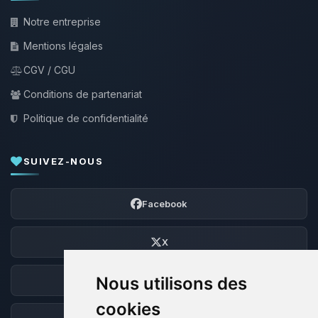
Notre entreprise
Mentions légales
CGV / CGU
Conditions de partenariat
Politique de confidentialité
SUIVEZ-NOUS
Facebook
X
Nous utilisons des
Discord
cookies