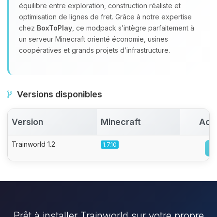
équilibre entre exploration, construction réaliste et
optimisation de lignes de fret. Grâce à notre expertise
chez
BoxToPlay
, ce modpack s’intègre parfaitement à
un serveur Minecraft orienté économie, usines
coopératives et grands projets d’infrastructure.
Versions disponibles
Version
Minecraft
Act
Trainworld 1.2
1.7.10
Prêt à installer Trainworld sur votre propre