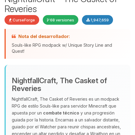
Reveries
CurseForge
68 versiones
1,947,659
Nota del desarrollador:
Souls-like RPG modpack w/ Unique Story Line and
Quest!
Yupi, por fin alguien con quien
hablar! Soy Choupy, tu pequeno
NightfallCraft, The Casket of
asistente de BoxToPlay. Cuentame
Reveries
que necesitas y moveré mis
pequenos circuitos para ayudarte.
NightfallCraft, The Casket of Reveries es un modpack
RPG de estilo Souls‑like para servidor Minecraft que
09/08/2026 10:01
apuesta por un
combate técnico
y una progresión
guiada por la historia. Encarnas a un salvador distante,
guiado por el Watcher para reunir chispas ancestrales,
encender un altar perdido y desafiar a Wraithon en un