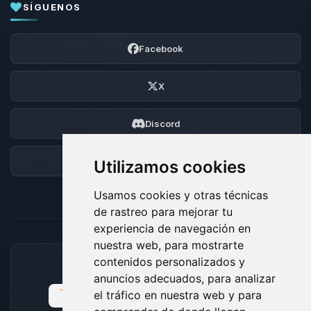
SÍGUENOS
Facebook
X
Discord
Foro
Utilizamos cookies
Usamos cookies y otras técnicas
de rastreo para mejorar tu
experiencia de navegación en
nuestra web, para mostrarte
contenidos personalizados y
MÉTODOS DE PAGO ACEPTADOS
anuncios adecuados, para analizar
el tráfico en nuestra web y para