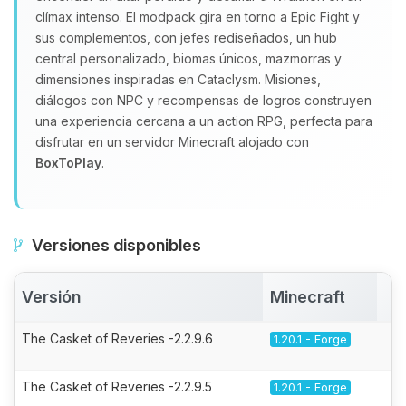
clímax intenso. El modpack gira en torno a Epic Fight y
sus complementos, con jefes rediseñados, un hub
central personalizado, biomas únicos, mazmorras y
dimensiones inspiradas en Cataclysm. Misiones,
diálogos con NPC y recompensas de logros construyen
una experiencia cercana a un action RPG, perfecta para
disfrutar en un servidor Minecraft alojado con
BoxToPlay
.
Versiones disponibles
Versión
Minecraft
A
The Casket of Reveries -2.2.9.6
1.20.1 - Forge
The Casket of Reveries -2.2.9.5
1.20.1 - Forge