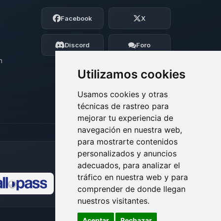
Soy Choupy, tu pequeno asistente de
Facebook
X
BoxToPlay. Cuentame que necesitas y
moveré mis pequenos circuitos para
ayudarte.
Discord
Foro
09/08/2026 13:21
n
Utilizamos cookies
Usamos cookies y otras
técnicas de rastreo para
mejorar tu experiencia de
navegación en nuestra web,
para mostrarte contenidos
personalizados y anuncios
adecuados, para analizar el
tráfico en nuestra web y para
comprender de donde llegan
🍪
nuestros visitantes.
Aceptar
Rechazar