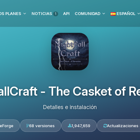
S PLANES
NOTICIAS
API
COMUNIDAD
ESPAÑOL
1
allCraft - The Casket of R
Detalles e instalación
eForge
68 versiones
1,947,659
Actualizaciones 