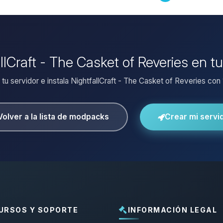
allCraft - The Casket of Reveries en t
 tu servidor e instala NightfallCraft - The Casket of Reveries con 1
Volver a la lista de modpacks
Crear mi servi
URSOS Y SOPORTE
INFORMACIÓN LEGAL