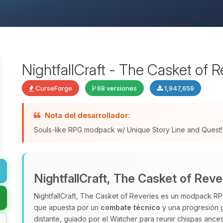
NightfallCraft - The Casket of R
CurseForge
68 versiones
1,947,659
Nota del desarrollador:
Souls-like RPG modpack w/ Unique Story Line and Quest!
NightfallCraft, The Casket of Reve
NightfallCraft, The Casket of Reveries es un modpack RPG
que apuesta por un
combate técnico
y una progresión g
distante, guiado por el Watcher para reunir chispas ances