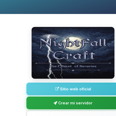
Sitio web oficial
Crear mi servidor