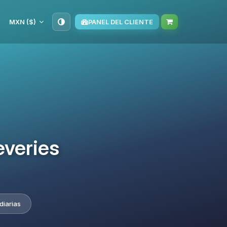
MXN ($)
PANEL DEL CLIENTE
everies
diarias