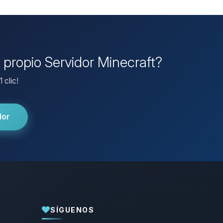
u propio Servidor Minecraft?
 clic!
dor
SÍGUENOS
Yupi, por fin alguien con quien hablar!