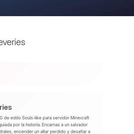
everies
ries
 de estilo Souls‑like para servidor Minecraft
uiada por la historia. Encarnas a un salvador
trales, encender un altar perdido y desafiar a