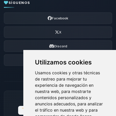
SÍGUENOS
Facebook
X
Discord
Foro
Utilizamos cookies
Usamos cookies y otras técnicas
de rastreo para mejorar tu
experiencia de navegación en
nuestra web, para mostrarte
contenidos personalizados y
MÉTODOS DE PAGO ACEPTADOS
anuncios adecuados, para analizar
el tráfico en nuestra web y para