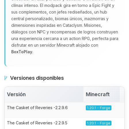
clímax intenso. El modpack gira en torno a Epic Fight y
sus complementos, con jefes rediseñados, un hub
central personalizado, biomas únicos, mazmorras y
dimensiones inspiradas en Cataclysm. Misiones,
diálogos con NPC y recompensas de logros construyen
una experiencia cercana a un action RPG, perfecta para
disfrutar en un servidor Minecraft alojado con
BoxToPlay
.
Versiones disponibles
Versión
Minecraft
A
The Casket of Reveries -2.2.9.6
1.20.1 - Forge
The Casket of Reveries -2.2.9.5
1.20.1 - Forge