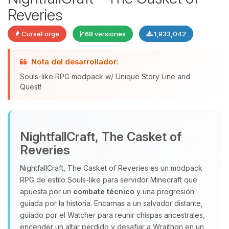
Reveries
CurseForge
68 versiones
1,933,042
Nota del desarrollador:
Souls-like RPG modpack w/ Unique Story Line and
Quest!
Yupi, por fin alguien con quien
hablar! Soy Choupy, tu pequeno
NightfallCraft, The Casket of
asistente de BoxToPlay. Cuentame
Reveries
que necesitas y moveré mis
pequenos circuitos para ayudarte.
NightfallCraft, The Casket of Reveries es un modpack
RPG de estilo Souls‑like para servidor Minecraft que
08/08/2026 11:29
apuesta por un
combate técnico
y una progresión
guiada por la historia. Encarnas a un salvador distante,
guiado por el Watcher para reunir chispas ancestrales,
encender un altar perdido y desafiar a Wraithon en un