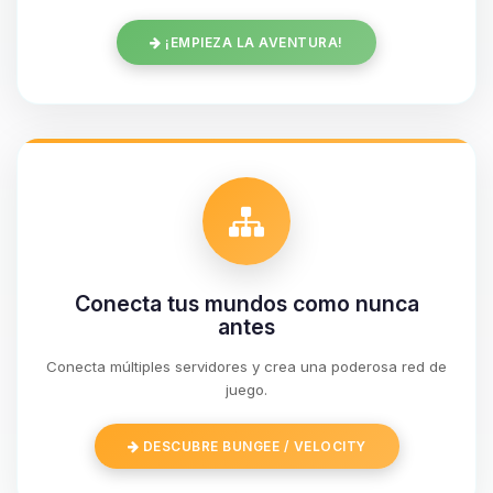
¡EMPIEZA LA AVENTURA!
Conecta tus mundos como nunca
antes
Conecta múltiples servidores y crea una poderosa red de
Yupi, por fin alguien con quien
juego.
hablar! Soy Choupy, tu pequeno
asistente de BoxToPlay. Cuentame
DESCUBRE BUNGEE / VELOCITY
que necesitas y moveré mis
pequenos circuitos para ayudarte.