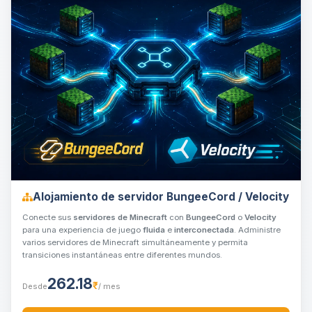
Alojamiento de servidor BungeeCord / Velocity
Conecte sus
servidores de Minecraft
con
BungeeCord
o
Velocity
para una experiencia de juego
fluida
e
interconectada
. Administre
varios servidores de Minecraft simultáneamente y permita
transiciones instantáneas entre diferentes mundos.
262.18
₹
Desde
/ mes