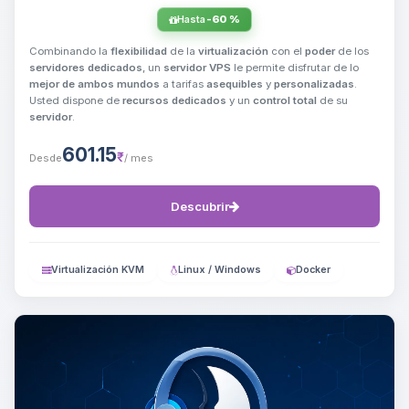
Hasta
-60 %
Combinando la
flexibilidad
de la
virtualización
con el
poder
de los
servidores dedicados
, un
servidor VPS
le permite disfrutar de lo
mejor de ambos mundos
a tarifas
asequibles
y
personalizadas
.
Usted dispone de
recursos dedicados
y un
control total
de su
servidor
.
601.15
₹
Desde
/ mes
Descubrir
Virtualización KVM
Linux / Windows
Docker