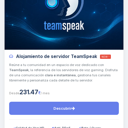
Yupi, por fin alguien con quien
hablar! Soy Choupy, tu pequeno
asistente de BoxToPlay. Cuentame
Alojamiento de servidor TeamSpeak
que necesitas y moveré mis
NEW !
pequenos circuitos para ayudarte.
Reúne a tu comunidad en un espacio de voz dedicado con
TeamSpeak
, la referencia de los servidores de voz gaming. Disfruta
06/08/2026 16:17
de una comunicación
clara e instantánea
, gestiona tus canales
libremente y personaliza cada detalle de tu servidor.
231.47
₹
Desde
/ mes
Descubrir