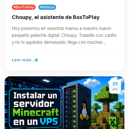
#BoxToPlay
#Noticia
Choupy, el asistente de BoxToPlay
Hoy ponemos en vuestras manos a nuestro nuevo
pequeño peluche digital: Choupy. Tratadlo con cariño
y no lo agobiéis demasiado: llega con muchas
ganas…
Leer más...
01
JUL