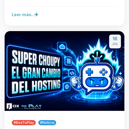
Leer más...
16
JUL
#BoxToPlay
#Noticia