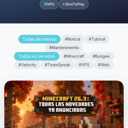
VPS
BoxToPlay
Todas las noticias
#Noticia
#Tutorial
#Mantenimiento
Todos los servicios
#Minecraft
#Bungee
#Velocity
#TeamSpeak
#VPS
#Web