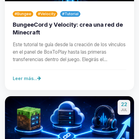
#Bungee
#Velocity
#Tutorial
BungeeCord y Velocity: crea una red de
Minecraft
Este tutorial te guía desde la creación de los vínculos
en el panel de BoxToPlay hasta las primeras
transferencias dentro del juego. Elegirás el…
Leer más...
Yupi, por fin alguien con quien
22
hablar! Soy Choupy, tu pequeno
JUL
asistente de BoxToPlay. Cuentame
que necesitas y moveré mis
pequenos circuitos para ayudarte.
06/08/2026 08:37