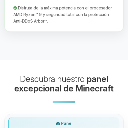
Disfruta de la máxima potencia con el procesador
AMD Ryzen™ 9 y seguridad total con la protección
Anti-DDoS Arbor™.
Yupi, por fin alguien con quien
hablar! Soy Choupy, tu pequeno
asistente de BoxToPlay. Cuentame
que necesitas y moveré mis
pequenos circuitos para ayudarte.
05/08/2026 21:46
Descubra nuestro
panel
excepcional de Minecraft
Panel