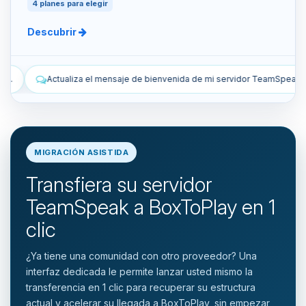
4 planes para elegir
Descubrir
bienvenida de mi servidor TeamSpeak.
Lista los snapshots manuales
MIGRACIÓN ASISTIDA
Transfiera su servidor
TeamSpeak a BoxToPlay en 1
clic
¿Ya tiene una comunidad con otro proveedor? Una
interfaz dedicada le permite lanzar usted mismo la
transferencia en 1 clic para recuperar su estructura
actual y acelerar su llegada a BoxToPlay, sin empezar