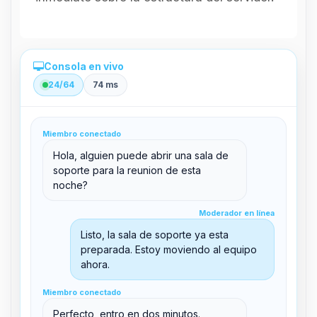
Consola en vivo
24/64
74 ms
Administración directa desde el panel
Miembro conectado
clid 42
Hola, alguien puede abrir una sala de
soporte para la reunion de esta
noche?
Moderador en línea
Moderador en línea
support@boxtoplay.com
Listo, la sala de soporte ya esta
Sala principal
preparada. Estoy moviendo al equipo
ahora.
Miembro conectado
Sala de soporte
Miembro conectado
Perfecto, entro en dos minutos.