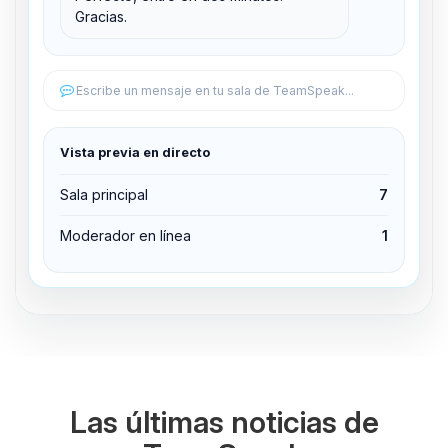
Gracias.
Editar permisos
Editar permisos
Escribe un mensaje en tu sala de TeamSpeak...
Expulsar del canal
Vista previa en directo
Sala principal
7
Moderador en línea
1
Las últimas noticias de