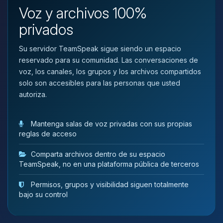
que necesitas y moveré mis
Voz y archivos 100%
pequenos circuitos para ayudarte.
privados
06/08/2026 05:57
Su servidor TeamSpeak sigue siendo un espacio
reservado para su comunidad. Las conversaciones de
voz, los canales, los grupos y los archivos compartidos
solo son accesibles para las personas que usted
autoriza.
Mantenga salas de voz privadas con sus propias
reglas de acceso
Comparta archivos dentro de su espacio
TeamSpeak, no en una plataforma pública de terceros
Permisos, grupos y visibilidad siguen totalmente
bajo su control