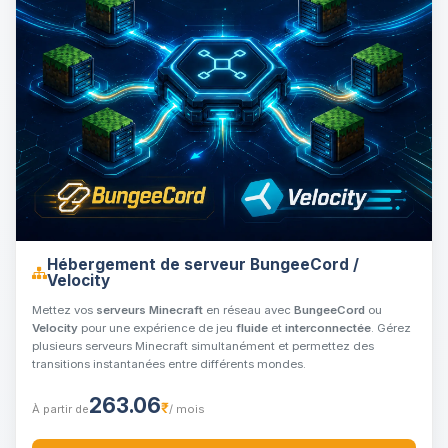
Hébergement de serveur BungeeCord /
Velocity
Mettez vos
serveurs Minecraft
en réseau avec
BungeeCord
ou
Velocity
pour une expérience de jeu
fluide
et
interconnectée
. Gérez
plusieurs serveurs Minecraft simultanément et permettez des
transitions instantanées entre différents mondes.
263.06
₹
À partir de
/ mois