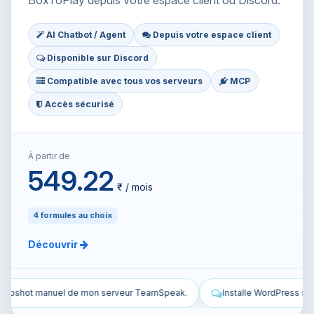
BoxToPlay depuis votre espace client ou Discord.
AI Chatbot / Agent
Depuis votre espace client
Disponible sur Discord
Compatible avec tous vos serveurs
MCP
Accès sécurisé
À partir de
549.22
₹ / mois
4 formules au choix
Découvrir
ak.
Installe WordPress sur mon VPS et configure-le.
Sécurise