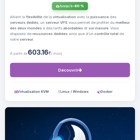
Jusqu’à
-60 %
Alliant la
flexibilité
de la
virtualisation
avec la
puissance
des
serveurs dédiés
, un
serveur VPS
vous permet de profiter du
meilleur
des deux mondes
à des tarifs
abordables
et
sur mesure
. Vous
disposez de
ressources dédiées
ainsi que d’un
contrôle total
de
votre
serveur
.
603.16
₹
À partir de
/ mois
Découvrir
Virtualisation KVM
Linux / Windows
Docker