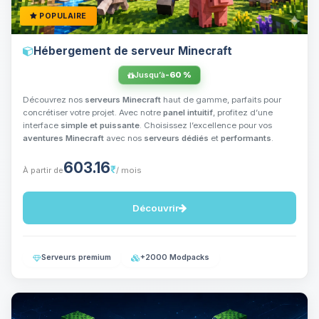
POPULAIRE
Hébergement de serveur Minecraft
Jusqu’à
-60 %
Découvrez nos
serveurs Minecraft
haut de gamme, parfaits pour
concrétiser votre projet. Avec notre
panel intuitif
, profitez d’une
interface
simple et puissante
. Choisissez l’excellence pour vos
aventures Minecraft
avec nos
serveurs dédiés
et
performants
.
603.16
₹
À partir de
/ mois
Découvrir
Serveurs premium
+2000 Modpacks