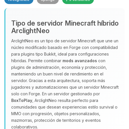
Yupi, por fin alguien con quien
Tipo de servidor Minecraft híbrido
hablar! Soy Choupy, tu pequeno
ArclightNeo
asistente de BoxToPlay. Cuentame
que necesitas y moveré mis
ArclightNeo es un tipo de servidor Minecraft que une un
pequenos circuitos para ayudarte.
núcleo modificado basado en Forge con compatibilidad
para plugins tipo Bukkit, ideal para configuraciones
08/08/2026 06:42
híbridas. Permite combinar
mods avanzados
con
plugins de administración, economía y protección,
manteniendo un buen nivel de rendimiento en el
servidor. Gracias a esta arquitectura, soporta más
jugadores y automatizaciones que un servidor Minecraft
solo con Forge. En un servidor gestionado por
BoxToPlay
, ArclightNeo resulta perfecto para
comunidades que desean experiencias estilo survival o
MMO con progresión, objetos personalizados,
mazmorras, protección de territorios y eventos
colaborativos.