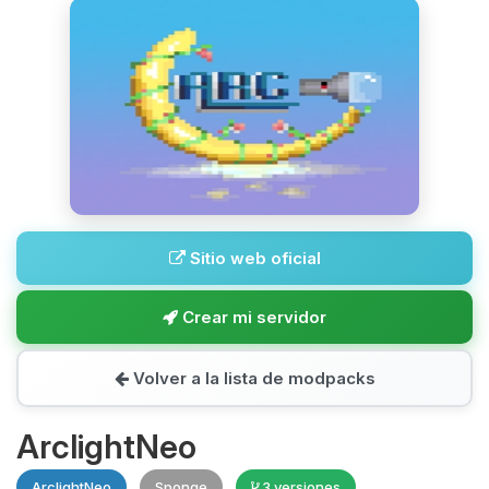
Sitio web oficial
Crear mi servidor
Volver a la lista de modpacks
ArclightNeo
ArclightNeo
Sponge
3 versiones