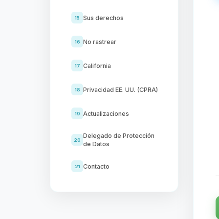
Sus derechos
15
No rastrear
16
California
17
Privacidad EE. UU. (CPRA)
18
Actualizaciones
19
Delegado de Protección
20
de Datos
Contacto
21