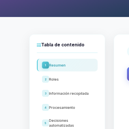
Tabla de contenido
Resumen
1
Roles
2
Información recopilada
3
Procesamiento
4
Decisiones
5
automatizadas