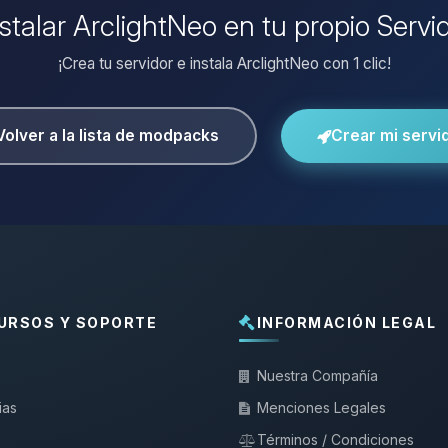
nstalar ArclightNeo en tu propio Servi
¡Crea tu servidor e instala ArclightNeo con 1 clic!
Volver a la lista de modpacks
Crear mi servi
URSOS Y SOPORTE
INFORMACIÓN LEGAL
Nuestra Compañía
ias
Menciones Legales
Términos / Condiciones