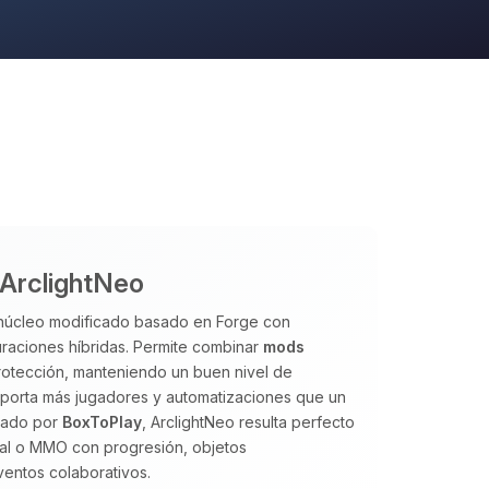
 ArclightNeo
n núcleo modificado basado en Forge con
guraciones híbridas. Permite combinar
mods
rotección, manteniendo un buen nivel de
 soporta más jugadores y automatizaciones que un
onado por
BoxToPlay
, ArclightNeo resulta perfecto
val o MMO con progresión, objetos
ventos colaborativos.