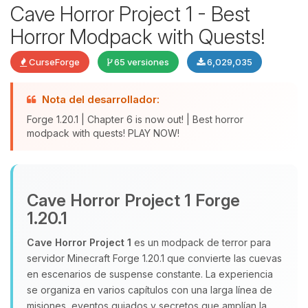
Cave Horror Project 1 - Best
Horror Modpack with Quests!
CurseForge
65 versiones
6,029,035
Nota del desarrollador:
Forge 1.20.1 | Chapter 6 is now out! | Best horror
modpack with quests! PLAY NOW!
Yupi, por fin alguien con quien
hablar! Soy Choupy, tu pequeno
Cave Horror Project 1 Forge
asistente de BoxToPlay. Cuentame
que necesitas y moveré mis
1.20.1
pequenos circuitos para ayudarte.
Cave Horror Project 1
es un modpack de terror para
05/08/2026 21:53
servidor Minecraft Forge 1.20.1 que convierte las cuevas
en escenarios de suspense constante. La experiencia
se organiza en varios capítulos con una larga línea de
misiones, eventos guiados y secretos que amplían la