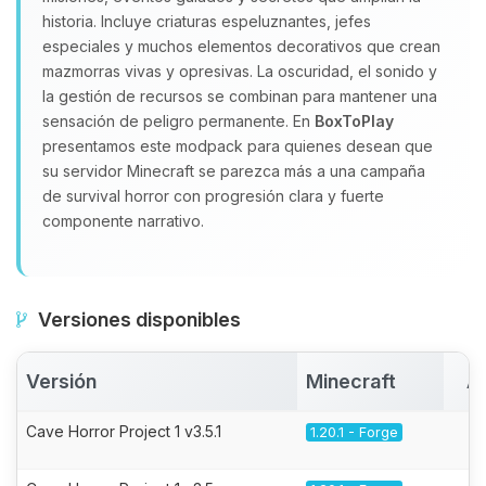
historia. Incluye criaturas espeluznantes, jefes
especiales y muchos elementos decorativos que crean
mazmorras vivas y opresivas. La oscuridad, el sonido y
la gestión de recursos se combinan para mantener una
sensación de peligro permanente. En
BoxToPlay
presentamos este modpack para quienes desean que
su servidor Minecraft se parezca más a una campaña
de survival horror con progresión clara y fuerte
componente narrativo.
Versiones disponibles
Versión
Minecraft
A
Cave Horror Project 1 v3.5.1
1.20.1 - Forge