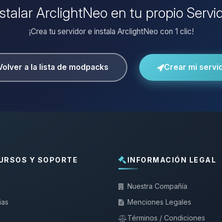
nstalar ArclightNeo en tu propio Servi
¡Crea tu servidor e instala ArclightNeo con 1 clic!
Volver a la lista de modpacks
Crear mi servi
URSOS Y SOPORTE
INFORMACIÓN LEGAL
Nuestra Compañía
ias
Menciones Legales
Términos / Condiciones