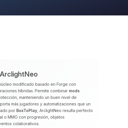
 ArclightNeo
n núcleo modificado basado en Forge con
guraciones híbridas. Permite combinar
mods
rotección, manteniendo un buen nivel de
 soporta más jugadores y automatizaciones que un
onado por
BoxToPlay
, ArclightNeo resulta perfecto
val o MMO con progresión, objetos
ventos colaborativos.