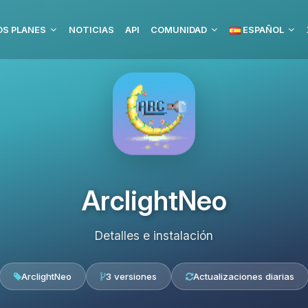
S PLANES
NOTICIAS
API
COMUNIDAD
ESPAÑOL
ArclightNeo
Detalles e instalación
ArclightNeo
3 versiones
Actualizaciones diarias