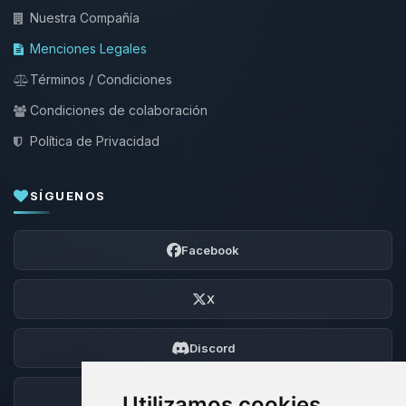
Nuestra Compañía
Menciones Legales
Términos / Condiciones
Condiciones de colaboración
Política de Privacidad
SÍGUENOS
Facebook
X
Discord
Foro
Utilizamos cookies