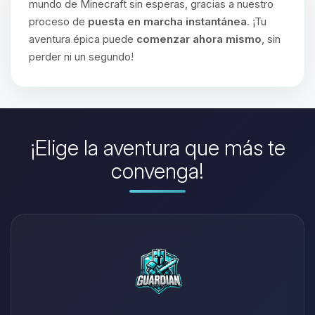
mundo de Minecraft sin esperas, gracias a nuestro
proceso de
puesta en marcha instantánea
. ¡Tu
aventura épica puede
comenzar ahora mismo
, sin
perder ni un segundo!
¡Elige la aventura que más te
convenga!