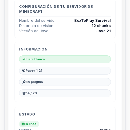
hablar! Soy Choupy, tu pequeno
asistente de BoxToPlay. Cuentame
CONFIGURACIÓN DE TU SERVIDOR DE
MINECRAFT
que necesitas y moveré mis
pequenos circuitos para ayudarte.
Nombre del servidor
BoxToPlay Survival
Distancia de visión
12 chunks
07/08/2026 20:50
Versión de Java
Java 21
INFORMACIÓN
Lista blanca
Paper 1.21
34 plugins
14 / 20
ESTADO
En línea
Uptime
4j 12h