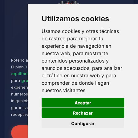
Utilizamos cookies
Usamos cookies y otras técnicas
de rastreo para mejorar tu
Titan
experiencia de navegación en
nuestra web, para mostrarte
Potencia y Resistencia para los Aventureros de Minecraft:
contenidos personalizados y
El plan Titan está diseñado para jugadores que buscan un
anuncios adecuados, para analizar
equilibrio perfecto entre rendimiento y flexibilidad
. Ideal
el tráfico en nuestra web y para
para
grupos de tamaño medio a grande
, ofrece una
comprender de donde llegan
experiencia de juego fluida y receptiva, incluso con
nuestros visitantes.
numerosos plugins y modpacks. Disfruta de una estabilidad
🍪
inigualable para sesiones de juego intensas y prolongadas,
Aceptar
garantizando que tus mundos permanezcan robustos y
Rechazar
receptivos!
Configurar
Desata el Poder