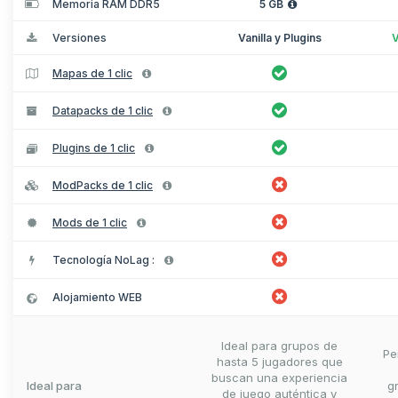
Memoria RAM DDR5
5 GB
Versiones
Vanilla y Plugins
V
Mapas de 1 clic
Datapacks de 1 clic
Plugins de 1 clic
ModPacks de 1 clic
Mods de 1 clic
Tecnología NoLag :
Alojamiento WEB
Ideal para grupos de
Pe
hasta 5 jugadores que
buscan una experiencia
Ideal para
g
de juego auténtica y