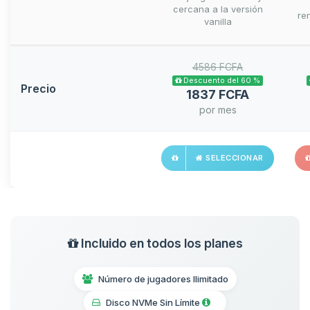
cercana a la versión
ren
vanilla
4586 FCFA
Descuento del 60 %
Precio
1837 FCFA
por mes
SELECCIONAR
Incluido en todos los planes
Número de jugadores Ilimitado
Disco NVMe Sin Límite