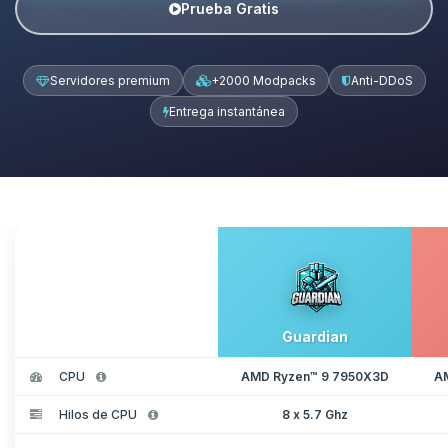
Prueba Gratis
Servidores premium
+2000 Modpacks
Anti-DDoS
Entrega instantánea
Guardian
CPU
AMD Ryzen™ 9 7950X3D
A
Hilos de CPU
8 x 5.7 Ghz