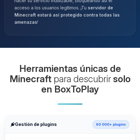
hacer su servicio inutilizable, bloqueando así el
acceso a los usuarios legítimos. ¡Tu
servidor de
Minecraft estará así protegido contra todas las
amenazas
!
Herramientas únicas de
Minecraft
para descubrir
solo
en BoxToPlay
Gestión de plugins
60 000+ plugins