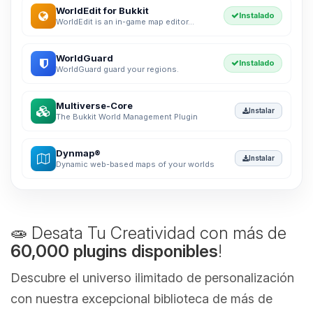
WorldEdit for Bukkit
Instalado
WorldEdit is an in-game map editor...
WorldGuard
Instalado
WorldGuard guard your regions.
Multiverse-Core
Instalar
The Bukkit World Management Plugin
Dynmap®
Instalar
Dynamic web-based maps of your worlds
🧫 Desata Tu Creatividad con más de
60,000 plugins disponibles
!
Descubre el universo ilimitado de personalización
con nuestra excepcional biblioteca de más de