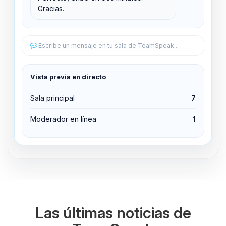
Gracias.
Editar permisos
Editar permisos
Escribe un mensaje en tu sala de TeamSpeak...
Expulsar del canal
Vista previa en directo
Sala principal
7
Moderador en línea
1
Las últimas noticias de