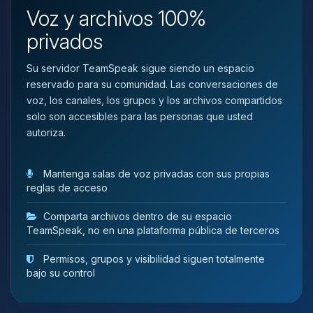
que necesitas y moveré mis
Voz y archivos 100%
pequenos circuitos para ayudarte.
privados
07/08/2026 09:31
Su servidor TeamSpeak sigue siendo un espacio
reservado para su comunidad. Las conversaciones de
voz, los canales, los grupos y los archivos compartidos
solo son accesibles para las personas que usted
autoriza.
Mantenga salas de voz privadas con sus propias
reglas de acceso
Comparta archivos dentro de su espacio
TeamSpeak, no en una plataforma pública de terceros
Permisos, grupos y visibilidad siguen totalmente
bajo su control