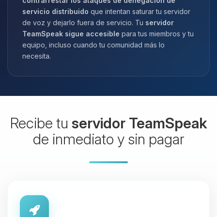
contrarrestar los ataques de denegación de
servicio distribuido
que intentan saturar tu servidor
de voz y dejarlo fuera de servicio. Tu
servidor
TeamSpeak sigue accesible
para tus miembros y tu
equipo, incluso cuando tu comunidad más lo
necesita.
Recibe tu
servidor TeamSpeak
de inmediato y sin pagar