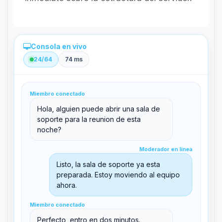
Consola en vivo
24/64
74 ms
Administración directa desde el panel
Miembro conectado
clid 42
Hola, alguien puede abrir una sala de
soporte para la reunion de esta
noche?
Moderador en línea
Moderador en línea
support@boxtoplay.com
Listo, la sala de soporte ya esta
Sala principal
preparada. Estoy moviendo al equipo
ahora.
Miembro conectado
Sala de soporte
Miembro conectado
Perfecto, entro en dos minutos.