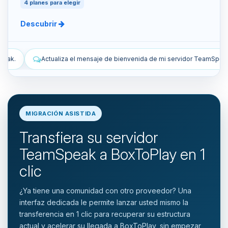
4 planes para elegir
Descubrir
de bienvenida de mi servidor TeamSpeak.
Lista los snapshots manua
MIGRACIÓN ASISTIDA
Transfiera su servidor
TeamSpeak a BoxToPlay en 1
clic
¿Ya tiene una comunidad con otro proveedor? Una
interfaz dedicada le permite lanzar usted mismo la
transferencia en 1 clic para recuperar su estructura
actual y acelerar su llegada a BoxToPlay, sin empezar