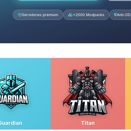
Servidores premium
+2000 Modpacks
Anti-D
Guardian
Titan