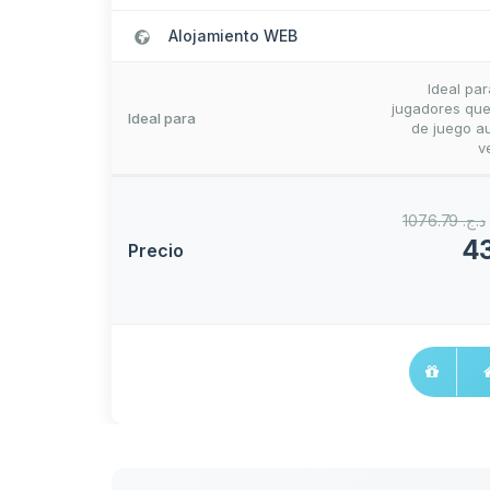
Alojamiento WEB
Ideal pa
jugadores que
Ideal para
de juego au
v
1076.79 د.ج.‏
Precio