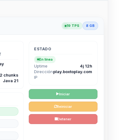
19 TPS
8 GB
ESTADO
T
En línea
ay
Uptime
4j 12h
Dirección
play.boxtoplay.com
12 chunks
IP
Java 21
Iniciar
Reiniciar
Detener