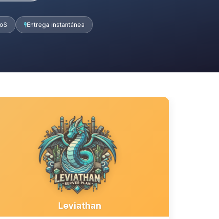
DoS
Entrega instantánea
Leviathan