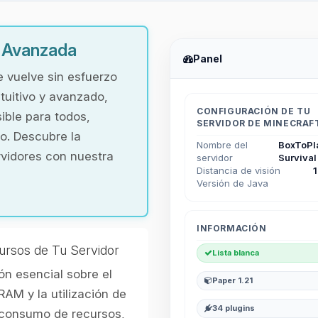
y Avanzada
Panel
e vuelve sin esfuerzo
tuitivo y avanzado,
CONFIGURACIÓN DE TU
ible para todos,
SERVIDOR DE MINECRAF
o. Descubre la
Nombre del
BoxToPl
rvidores con nuestra
servidor
Survival
Distancia de visión
Versión de Java
INFORMACIÓN
ursos de Tu Servidor
Lista blanca
n esencial sobre el
Paper 1.21
RAM y la utilización de
34 plugins
l consumo de recursos,