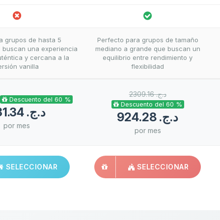
ra grupos de hasta 5
Perfecto para grupos de tamaño
 buscan una experiencia
mediano a grande que buscan un
téntica y cercana a la
equilibrio entre rendimiento y
ersión vanilla
flexibilidad
2309.16 د.ج.‏
Descuento del 60 %
Descuento del 60 %
431.34 د.ج.‏
924.28 د.ج.‏
por mes
por mes
SELECCIONAR
SELECCIONAR