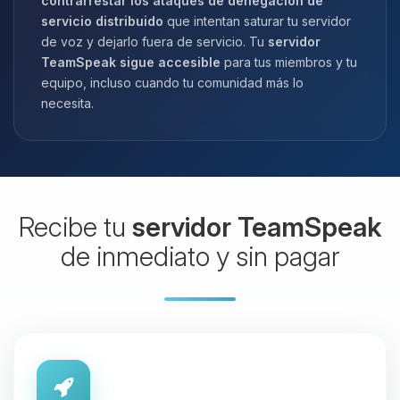
contrarrestar los ataques de denegación de
servicio distribuido
que intentan saturar tu servidor
de voz y dejarlo fuera de servicio. Tu
servidor
TeamSpeak sigue accesible
para tus miembros y tu
equipo, incluso cuando tu comunidad más lo
necesita.
Recibe tu
servidor TeamSpeak
de inmediato y sin pagar