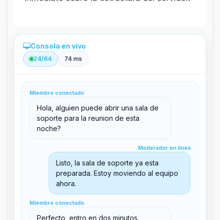
Consola en vivo
24/64
74 ms
Administración directa desde el panel
Miembro conectado
clid 42
Hola, alguien puede abrir una sala de
soporte para la reunion de esta
noche?
Moderador en línea
Moderador en línea
support@boxtoplay.com
Listo, la sala de soporte ya esta
Sala principal
preparada. Estoy moviendo al equipo
ahora.
Miembro conectado
Sala de soporte
Miembro conectado
Perfecto, entro en dos minutos.