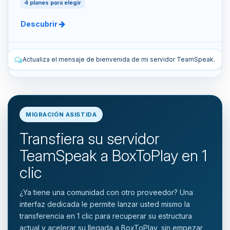
4 planes para elegir
Descubrir
enida de mi servidor TeamSpeak.
Lista los snapshots manuales y a
MIGRACIÓN ASISTIDA
Transfiera su servidor
TeamSpeak a BoxToPlay en 1
clic
¿Ya tiene una comunidad con otro proveedor? Una
interfaz dedicada le permite lanzar usted mismo la
transferencia en 1 clic para recuperar su estructura
actual y acelerar su llegada a BoxToPlay, sin empezar