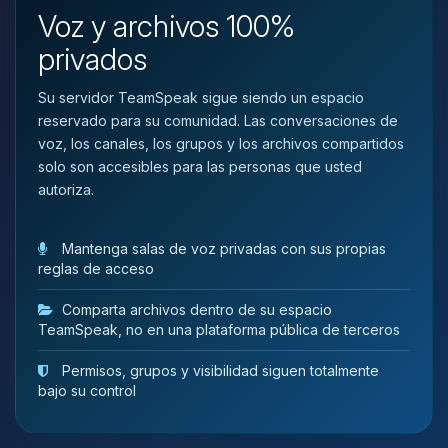
que necesitas y moveré mis
Voz y archivos 100%
pequenos circuitos para ayudarte.
privados
09/08/2026 10:02
Su servidor TeamSpeak sigue siendo un espacio
reservado para su comunidad. Las conversaciones de
voz, los canales, los grupos y los archivos compartidos
solo son accesibles para las personas que usted
autoriza.
Mantenga salas de voz privadas con sus propias
reglas de acceso
Comparta archivos dentro de su espacio
TeamSpeak, no en una plataforma pública de terceros
Permisos, grupos y visibilidad siguen totalmente
bajo su control