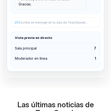
Gracias.
Editar permisos
Editar permisos
Escribe un mensaje en tu sala de TeamSpeak...
Expulsar del canal
Vista previa en directo
Sala principal
7
Moderador en línea
1
Las últimas noticias de