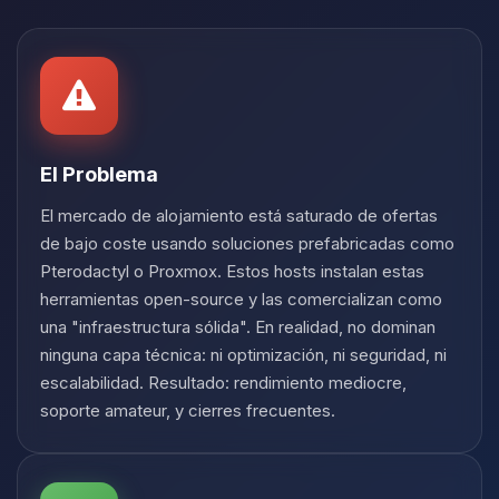
Yupi, por fin alguien con quien
hablar! Soy Choupy, tu pequeno
asistente de BoxToPlay. Cuentame
que necesitas y moveré mis
pequenos circuitos para ayudarte.
06/08/2026 22:44
El Problema
El mercado de alojamiento está saturado de ofertas
de bajo coste usando soluciones prefabricadas como
Pterodactyl o Proxmox. Estos hosts instalan estas
herramientas open-source y las comercializan como
una "infraestructura sólida". En realidad, no dominan
ninguna capa técnica: ni optimización, ni seguridad, ni
escalabilidad. Resultado: rendimiento mediocre,
soporte amateur, y cierres frecuentes.