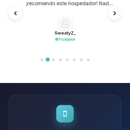
¡recomiendo este hospedador! Nada
que decir al respecto :)
SweatyZ_
Trustpilot