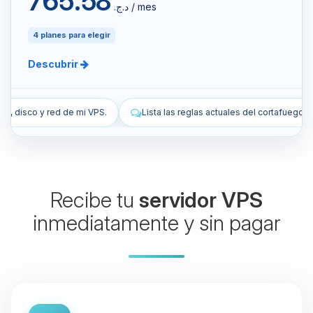
765.58
د.ج.‏ / mes
4 planes para elegir
Descubrir
Lista las reglas actuales del cortafuegos de mi VPS.
Añade una regl
Recibe tu
servidor VPS
inmediatamente y sin pagar