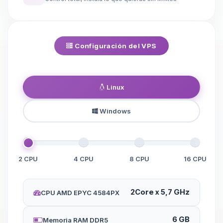
Configuración del VPS
Linux
Windows
2 CPU
4 CPU
8 CPU
16 CPU
2Core x 5,7 GHz
CPU AMD EPYC 4584PX
6 GB
Memoria RAM DDR5