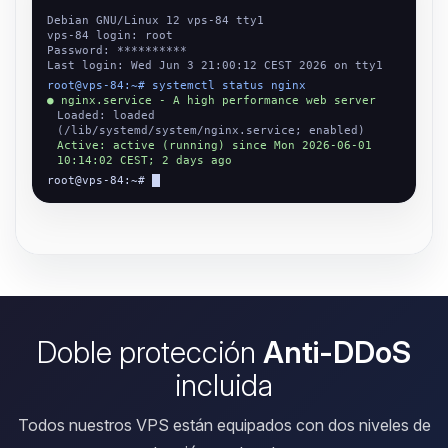
Debian GNU/Linux 12 vps-84 tty1
vps-84 login: root
Password: **********
Last login: Wed Jun 3 21:00:12 CEST 2026 on tty1
root@vps-84:~# systemctl status nginx
● nginx.service - A high performance web server
Loaded: loaded
(/lib/systemd/system/nginx.service; enabled)
Active: active (running) since Mon 2026-06-01
10:14:02 CEST; 2 days ago
root@vps-84:~#
Doble protección
Anti-DDoS
incluida
Todos nuestros VPS están equipados con dos niveles de