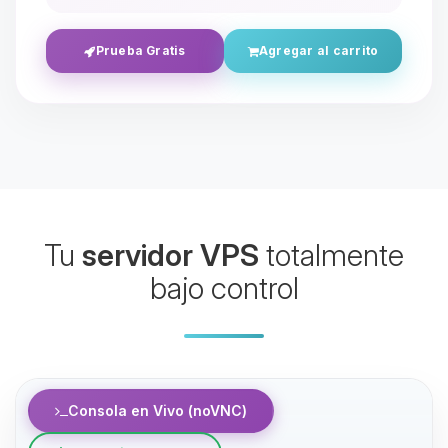
Prueba Gratis
Agregar al carrito
Yupi, por fin alguien con quien
Tu
servidor VPS
totalmente
hablar! Soy Choupy, tu pequeno
asistente de BoxToPlay. Cuentame
bajo control
que necesitas y moveré mis
pequenos circuitos para ayudarte.
06/08/2026 03:21
Consola en Vivo (noVNC)