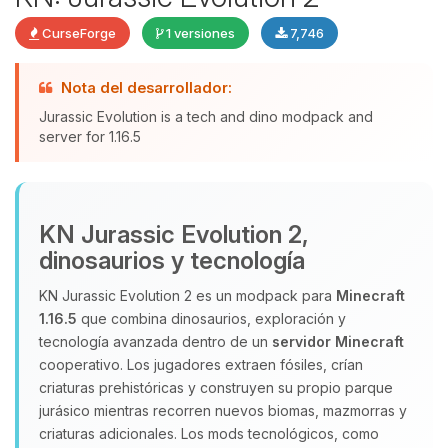
CurseForge
1 versiones
7,746
Yupi, por fin alguien con quien
Nota del desarrollador:
hablar! Soy Choupy, tu pequeno
Jurassic Evolution is a tech and dino modpack and
asistente de BoxToPlay. Cuentame
server for 1.16.5
que necesitas y moveré mis
pequenos circuitos para ayudarte.
06/08/2026 06:30
KN Jurassic Evolution 2,
dinosaurios y tecnología
KN Jurassic Evolution 2 es un modpack para
Minecraft
1.16.5
que combina dinosaurios, exploración y
tecnología avanzada dentro de un
servidor Minecraft
cooperativo. Los jugadores extraen fósiles, crían
criaturas prehistóricas y construyen su propio parque
jurásico mientras recorren nuevos biomas, mazmorras y
criaturas adicionales. Los mods tecnológicos, como