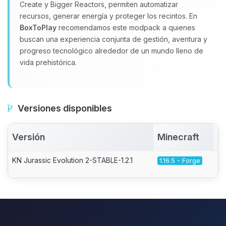
Create y Bigger Reactors, permiten automatizar
recursos, generar energía y proteger los recintos. En
BoxToPlay
recomendamos este modpack a quienes
buscan una experiencia conjunta de gestión, aventura y
progreso tecnológico alrededor de un mundo lleno de
vida prehistórica.
Versiones disponibles
Versión
Minecraft
A
KN Jurassic Evolution 2-STABLE-1.2.1
1.16.5 - Forge