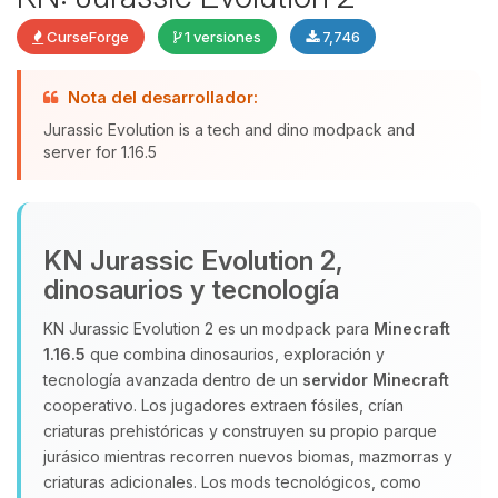
CurseForge
1 versiones
7,746
Yupi, por fin alguien con quien
Nota del desarrollador:
hablar! Soy Choupy, tu pequeno
Jurassic Evolution is a tech and dino modpack and
asistente de BoxToPlay. Cuentame
server for 1.16.5
que necesitas y moveré mis
pequenos circuitos para ayudarte.
06/08/2026 06:11
KN Jurassic Evolution 2,
dinosaurios y tecnología
KN Jurassic Evolution 2 es un modpack para
Minecraft
1.16.5
que combina dinosaurios, exploración y
tecnología avanzada dentro de un
servidor Minecraft
cooperativo. Los jugadores extraen fósiles, crían
criaturas prehistóricas y construyen su propio parque
jurásico mientras recorren nuevos biomas, mazmorras y
criaturas adicionales. Los mods tecnológicos, como