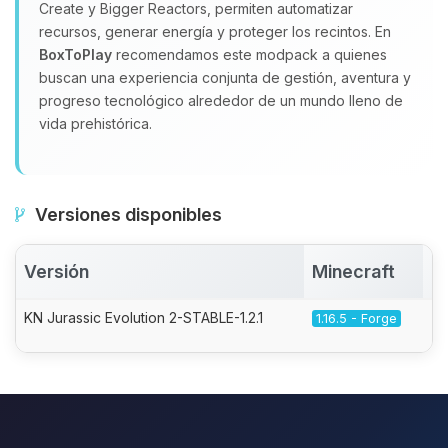
Create y Bigger Reactors, permiten automatizar
recursos, generar energía y proteger los recintos. En
BoxToPlay
recomendamos este modpack a quienes
buscan una experiencia conjunta de gestión, aventura y
progreso tecnológico alrededor de un mundo lleno de
vida prehistórica.
Versiones disponibles
Versión
Minecraft
A
KN Jurassic Evolution 2-STABLE-1.2.1
1.16.5 - Forge