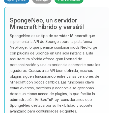
SpongeNeo, un servidor
Minecraft híbrido y versátil
SpongeNeo es un tipo de
servidor Minecraft
que
implementa la API de Sponge sobre la plataforma
Yupi, por fin alguien con quien
NeoForge, lo que permite combinar mods NeoForge
hablar! Soy Choupy, tu pequeno
con plugins de Sponge en una sola instancia. Esta
asistente de BoxToPlay. Cuentame
arquitectura híbrida ofrece gran libertad de
que necesitas y moveré mis
personalización y una experiencia coherente para los
pequenos circuitos para ayudarte.
jugadores. Gracias a su API bien definida, muchos
07/08/2026 02:34
plugins siguen funcionando entre varias versiones de
Minecraft con pocos cambios. Las funciones clave
como eventos, permisos y economía se gestionan
desde un mismo marco de plugins, lo que facilita la
administración. En
BoxToPlay
, consideramos que
SpongeNeo destaca por su flexibilidad y soporte
avanzado para comunidades exigentes.