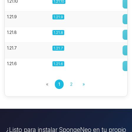
1.21.10
1.21.10
1.21.9
1.21.9
1.21.8
1.21.8
1.21.7
1.21.7
1.21.6
1.21.6
«
1
2
»
¿Listo para instalar SpongeNeo en tu propio