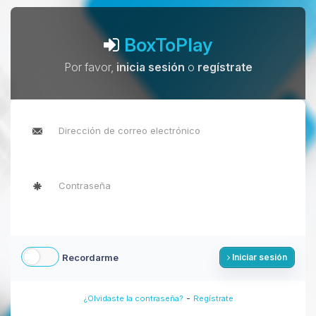
BoxToPlay
Por favor,
inicia sesión
o
regístrate
Recordarme
Iniciar sesión
-
¿Olvidaste la contraseña?
Regístrate