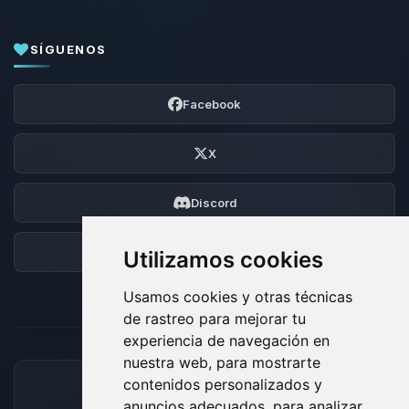
SÍGUENOS
Facebook
X
Discord
Foro
Utilizamos cookies
Usamos cookies y otras técnicas
de rastreo para mejorar tu
experiencia de navegación en
nuestra web, para mostrarte
contenidos personalizados y
MÉTODOS DE PAGO ACEPTADOS
anuncios adecuados, para analizar