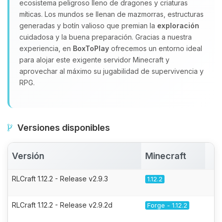
ecosistema peligroso lleno de dragones y criaturas
míticas. Los mundos se llenan de mazmorras, estructuras
generadas y botín valioso que premian la
exploración
cuidadosa y la buena preparación. Gracias a nuestra
experiencia, en
BoxToPlay
ofrecemos un entorno ideal
para alojar este exigente servidor Minecraft y
aprovechar al máximo su jugabilidad de supervivencia y
RPG.
Versiones disponibles
Versión
Minecraft
A
RLCraft 1.12.2 - Release v2.9.3
1.12.2
RLCraft 1.12.2 - Release v2.9.2d
Forge - 1.12.2