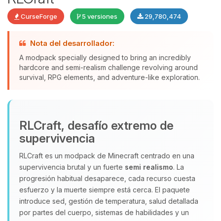
CurseForge
5 versiones
29,780,474
Nota del desarrollador:
A modpack specially designed to bring an incredibly
hardcore and semi-realism challenge revolving around
Yupi, por fin alguien con quien
survival, RPG elements, and adventure-like exploration.
hablar! Soy Choupy, tu pequeno
asistente de BoxToPlay. Cuentame
que necesitas y moveré mis
pequenos circuitos para ayudarte.
RLCraft, desafío extremo de
09/08/2026 15:53
supervivencia
RLCraft es un modpack de Minecraft centrado en una
supervivencia brutal y un fuerte
semi realismo
. La
progresión habitual desaparece, cada recurso cuesta
esfuerzo y la muerte siempre está cerca. El paquete
introduce sed, gestión de temperatura, salud detallada
por partes del cuerpo, sistemas de habilidades y un