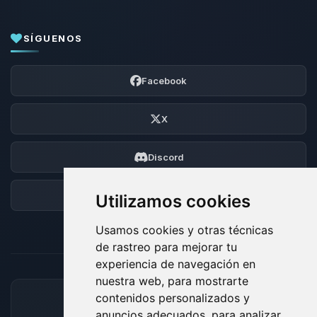
SÍGUENOS
Facebook
X
Discord
Foro
Utilizamos cookies
Usamos cookies y otras técnicas
de rastreo para mejorar tu
experiencia de navegación en
nuestra web, para mostrarte
contenidos personalizados y
MÉTODOS DE PAGO ACEPTADOS
anuncios adecuados, para analizar