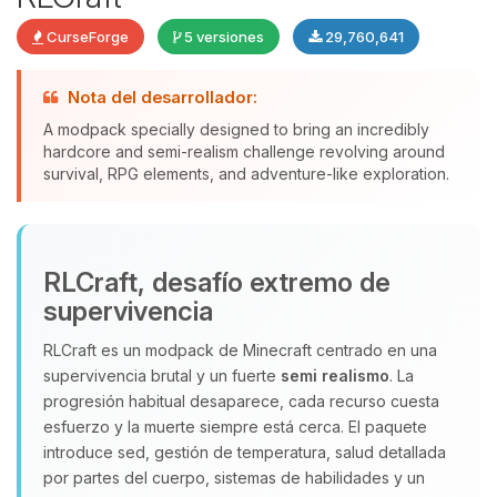
CurseForge
5 versiones
29,760,641
Nota del desarrollador:
A modpack specially designed to bring an incredibly
hardcore and semi-realism challenge revolving around
Yupi, por fin alguien con quien
survival, RPG elements, and adventure-like exploration.
hablar! Soy Choupy, tu pequeno
asistente de BoxToPlay. Cuentame
que necesitas y moveré mis
pequenos circuitos para ayudarte.
RLCraft, desafío extremo de
07/08/2026 22:42
supervivencia
RLCraft es un modpack de Minecraft centrado en una
supervivencia brutal y un fuerte
semi realismo
. La
progresión habitual desaparece, cada recurso cuesta
esfuerzo y la muerte siempre está cerca. El paquete
introduce sed, gestión de temperatura, salud detallada
por partes del cuerpo, sistemas de habilidades y un