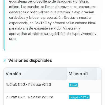
ecosistema peligroso lleno de dragones y criaturas
míticas. Los mundos se llenan de mazmorras, estructuras
generadas y botín valioso que premian la
exploración
cuidadosa y la buena preparación. Gracias a nuestra
experiencia, en
BoxToPlay
ofrecemos un entorno ideal
para alojar este exigente servidor Minecraft y
aprovechar al máximo su jugabilidad de supervivencia y
RPG.
Versiones disponibles
Versión
Minecraft
A
RLCraft 1.12.2 - Release v2.9.3
1.12.2
RLCraft 1.12.2 - Release v2.9.2d
Forge - 1.12.2