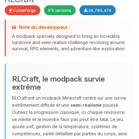
CurseForge
5 versions
29,780,474
Note du développeur :
A modpack specially designed to bring an incredibly
Youpi, enfin quelqu’un pour me
hardcore and semi-realism challenge revolving around
parler ! Moi c’est Choupy, ton petit
survival, RPG elements, and adventure-like exploration.
assistant BoxToPlay. Dis-moi ce dont
tu as besoin et je vais remuer mes
petits circuits pour t’aider.
09/08/2026 à 12:46
RLCraft, le modpack survie
extrême
RLCraft est un modpack Minecraft centré sur une survie
extrêmement difficile et une
semi‑réalisme
poussé.
Oubliez la progression classique, ici chaque ressource
se mérite et le moindre faux pas peut être fatal. Le jeu
ajoute soif, gestion de la température, systèmes de
compétences, santé détaillée par parties du corps, ainsi