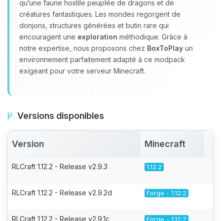
qu’une faune hostile peuplée de dragons et de
créatures fantastiques. Les mondes regorgent de
donjons, structures générées et butin rare qui
encouragent une
exploration
méthodique. Grâce à
notre expertise, nous proposons chez
BoxToPlay
un
environnement parfaitement adapté à ce modpack
exigeant pour votre serveur Minecraft.
Versions disponibles
Version
Minecraft
A
RLCraft 1.12.2 - Release v2.9.3
1.12.2
RLCraft 1.12.2 - Release v2.9.2d
Forge - 1.12.2
RLCraft 1.12.2 - Release v2.9.1c
Forge - 1.12.2