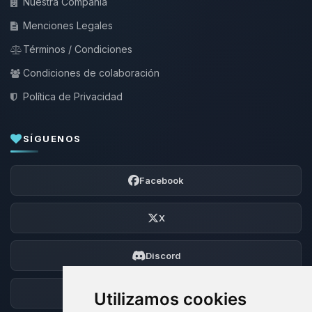
Nuestra Compañía
Menciones Legales
Términos / Condiciones
Condiciones de colaboración
Política de Privacidad
SÍGUENOS
Facebook
X
Discord
Foro
Utilizamos cookies