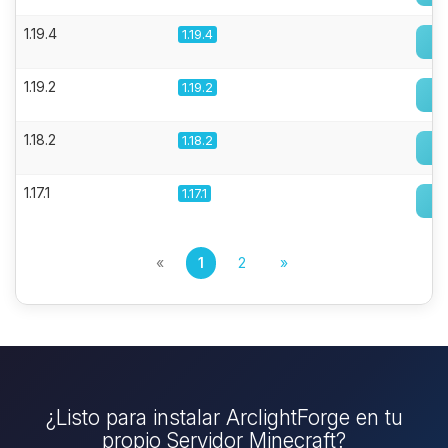
1.19.4
1.19.4
1.19.2
1.19.2
1.18.2
1.18.2
1.17.1
1.17.1
«
1
2
»
¿Listo para instalar ArclightForge en tu
propio Servidor Minecraft?