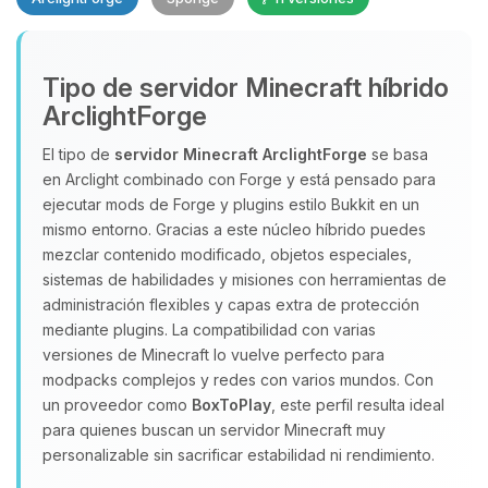
Tipo de servidor Minecraft híbrido
ArclightForge
El tipo de
servidor Minecraft
ArclightForge
se basa
en Arclight combinado con Forge y está pensado para
Yupi, por fin alguien con quien
ejecutar mods de Forge y plugins estilo Bukkit en un
hablar! Soy Choupy, tu pequeno
mismo entorno. Gracias a este núcleo híbrido puedes
asistente de BoxToPlay. Cuentame
mezclar contenido modificado, objetos especiales,
que necesitas y moveré mis
sistemas de habilidades y misiones con herramientas de
pequenos circuitos para ayudarte.
administración flexibles y capas extra de protección
08/08/2026 04:23
mediante plugins. La compatibilidad con varias
versiones de Minecraft lo vuelve perfecto para
modpacks complejos y redes con varios mundos. Con
un proveedor como
BoxToPlay
, este perfil resulta ideal
para quienes buscan un servidor Minecraft muy
personalizable sin sacrificar estabilidad ni rendimiento.