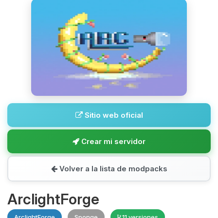
Sitio web oficial
Crear mi servidor
Volver a la lista de modpacks
ArclightForge
ArclightForge
Sponge
11 versiones