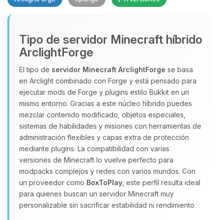
Tipo de servidor Minecraft híbrido
ArclightForge
El tipo de
servidor Minecraft
ArclightForge
se basa
en Arclight combinado con Forge y está pensado para
Yupi, por fin alguien con quien
ejecutar mods de Forge y plugins estilo Bukkit en un
hablar! Soy Choupy, tu pequeno
mismo entorno. Gracias a este núcleo híbrido puedes
asistente de BoxToPlay. Cuentame
mezclar contenido modificado, objetos especiales,
que necesitas y moveré mis
sistemas de habilidades y misiones con herramientas de
pequenos circuitos para ayudarte.
administración flexibles y capas extra de protección
08/08/2026 17:25
mediante plugins. La compatibilidad con varias
versiones de Minecraft lo vuelve perfecto para
modpacks complejos y redes con varios mundos. Con
un proveedor como
BoxToPlay
, este perfil resulta ideal
para quienes buscan un servidor Minecraft muy
personalizable sin sacrificar estabilidad ni rendimiento.