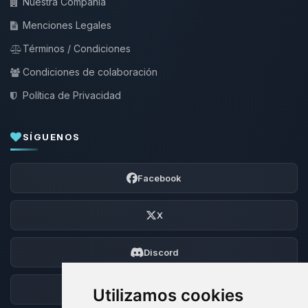
Nuestra Compañía
Menciones Legales
Términos / Condiciones
Condiciones de colaboración
Política de Privacidad
SÍGUENOS
Facebook
X
Discord
Foro
Utilizamos cookies