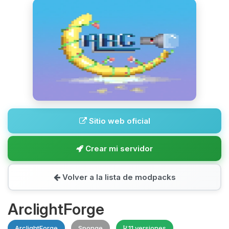
Sitio web oficial
Crear mi servidor
Volver a la lista de modpacks
ArclightForge
ArclightForge
Sponge
11 versiones