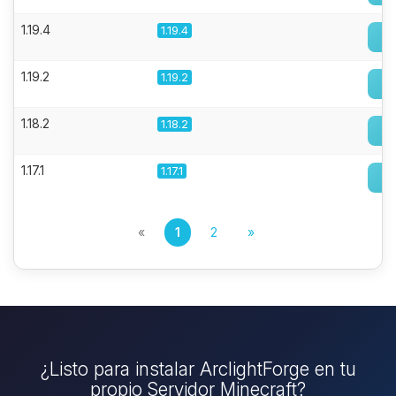
1.19.4
1.19.4
1.19.2
1.19.2
1.18.2
1.18.2
1.17.1
1.17.1
«
1
2
»
¿Listo para instalar ArclightForge en tu
propio Servidor Minecraft?