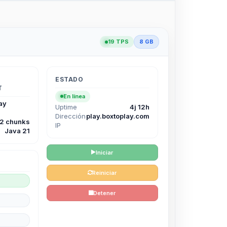
19 TPS
8 GB
ESTADO
T
En línea
ay
Uptime
4j 12h
Dirección
play.boxtoplay.com
12 chunks
IP
Java 21
Iniciar
Reiniciar
Detener