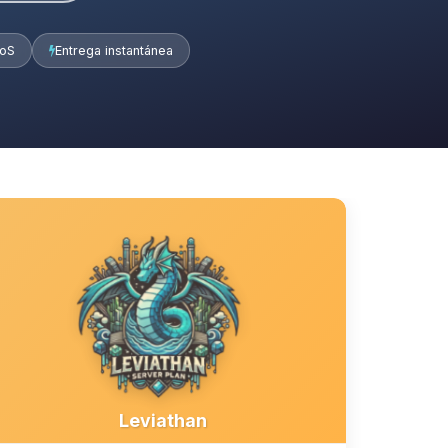
DoS
Entrega instantánea
Leviathan