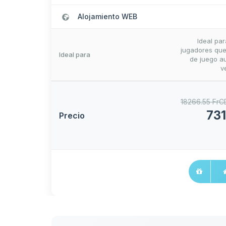
Alojamiento WEB
Ideal pa
jugadores que
Ideal para
de juego au
v
18266.55 FrC
731
Precio