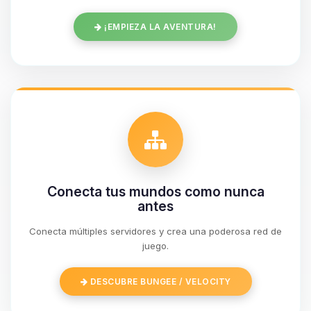
¡EMPIEZA LA AVENTURA!
Conecta tus mundos como nunca
antes
Conecta múltiples servidores y crea una poderosa red de
Yupi, por fin alguien con quien
juego.
hablar! Soy Choupy, tu pequeno
asistente de BoxToPlay. Cuentame
DESCUBRE BUNGEE / VELOCITY
que necesitas y moveré mis
pequenos circuitos para ayudarte.