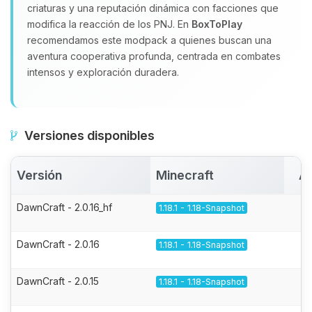
criaturas y una reputación dinámica con facciones que
modifica la reacción de los PNJ. En
BoxToPlay
recomendamos este modpack a quienes buscan una
aventura cooperativa profunda, centrada en combates
intensos y exploración duradera.
Versiones disponibles
Versión
Minecraft
Ac
DawnCraft - 2.0.16_hf
1.18.1 - 1.18-Snapshot
DawnCraft - 2.0.16
1.18.1 - 1.18-Snapshot
DawnCraft - 2.0.15
1.18.1 - 1.18-Snapshot