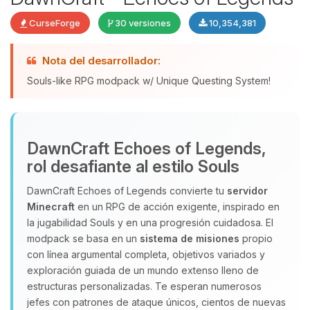
CurseForge
30 versiones
10,354,381
Nota del desarrollador:
Souls-like RPG modpack w/ Unique Questing System!
DawnCraft Echoes of Legends,
Yupi, por fin alguien con quien
rol desafiante al estilo Souls
hablar! Soy Choupy, tu pequeno
asistente de BoxToPlay. Cuentame
DawnCraft Echoes of Legends convierte tu
servidor
que necesitas y moveré mis
Minecraft
en un RPG de acción exigente, inspirado en
pequenos circuitos para ayudarte.
la jugabilidad Souls y en una progresión cuidadosa. El
07/08/2026 08:20
modpack se basa en un
sistema de misiones
propio
con línea argumental completa, objetivos variados y
exploración guiada de un mundo extenso lleno de
estructuras personalizadas. Te esperan numerosos
jefes con patrones de ataque únicos, cientos de nuevas