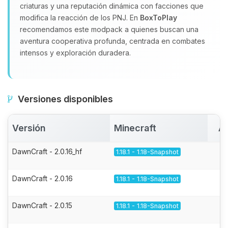
criaturas y una reputación dinámica con facciones que
modifica la reacción de los PNJ. En
BoxToPlay
recomendamos este modpack a quienes buscan una
aventura cooperativa profunda, centrada en combates
intensos y exploración duradera.
Versiones disponibles
Versión
Minecraft
Ac
DawnCraft - 2.0.16_hf
1.18.1 - 1.18-Snapshot
DawnCraft - 2.0.16
1.18.1 - 1.18-Snapshot
DawnCraft - 2.0.15
1.18.1 - 1.18-Snapshot