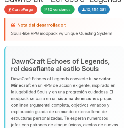
CurseForge
30 versiones
10,354,381
Nota del desarrollador:
Souls-like RPG modpack w/ Unique Questing System!
DawnCraft Echoes of Legends,
Yupi, por fin alguien con quien
rol desafiante al estilo Souls
hablar! Soy Choupy, tu pequeno
asistente de BoxToPlay. Cuentame
DawnCraft Echoes of Legends convierte tu
servidor
que necesitas y moveré mis
Minecraft
en un RPG de acción exigente, inspirado en
pequenos circuitos para ayudarte.
la jugabilidad Souls y en una progresión cuidadosa. El
07/08/2026 12:57
modpack se basa en un
sistema de misiones
propio
con línea argumental completa, objetivos variados y
exploración guiada de un mundo extenso lleno de
estructuras personalizadas. Te esperan numerosos
jefes con patrones de ataque únicos, cientos de nuevas